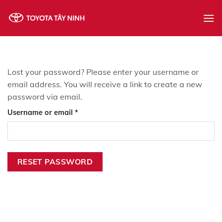
Skip
to
content
Lost your password? Please enter your username or
email address. You will receive a link to create a new
password via email.
Required
Username or email
*
RESET PASSWORD