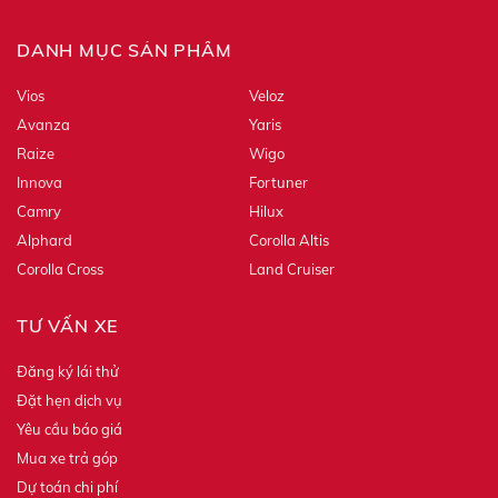
DANH MỤC SẢN PHẨM
Vios
Veloz
Avanza
Yaris
Raize
Wigo
Innova
Fortuner
Camry
Hilux
Alphard
Corolla Altis
Corolla Cross
Land Cruiser
TƯ VẤN XE
Đăng ký lái thử
Đặt hẹn dịch vụ
Yêu cầu báo giá
Mua xe trả góp
Dự toán chi phí