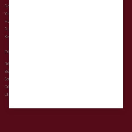
Đặt hẹn dịch vụ
Yêu cầu báo giá
Mua xe trả góp
Dự toán chi phí
Xe qua sử dụng
DỊCH VỤ
Bảo Dưỡng Định Kỳ
Bảo Dưỡng Nhanh
Sơn Nhanh
Cứu Hộ Xe
Chăm Sóc & Làm Đẹp Xe