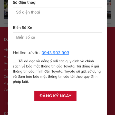
Số điện thoại
Biển Số Xe
DANH MỤC SẢN PHẨM
Vios
Veloz
Hotline tư vấn:
0943 903 903
Avanza
Yaris
Tôi đã đọc và đồng ý với các quy định và chính
Raize
Wigo
sách về bảo mật thông tin của Toyota. Tôi đồng ý gửi
Innova
Fortuner
thông tin của mình đến Toyota. Toyota sẽ giữ, sử dụng
Camry
Hilux
và đảm bảo bảo mật thông tin của tôi theo quy định
pháp luật.
Alphard
Corolla Altis
Corolla Cross
Land Cruiser
TƯ VẤN XE
Đăng ký lái thử