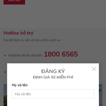
Hotline hỗ trợ
Gọi để được tư vấn về sản phẩm, dịch vụ
1800 6565
Hotline Kinh doanh:
×
hotro@toyotatayninh.com.vn
ĐĂNG KÝ
Email:
ĐỊNH GIÁ XE MIỄN PHÍ
Họ và tên