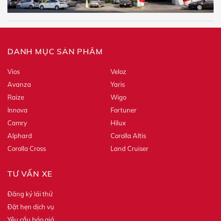
thông tin của mình đến Toyota. Toyota sẽ giữ, sử dụng
và đảm bảo bảo mật thông tin của tôi theo quy định
pháp luật.
DANH MỤC SẢN PHẨM
Vios
Veloz
Avanza
Yaris
Raize
Wigo
Innova
Fortuner
Camry
Hilux
Alphard
Corolla Altis
Corolla Cross
Land Cruiser
TƯ VẤN XE
Đăng ký lái thử
Đặt hẹn dịch vụ
Yêu cầu báo giá