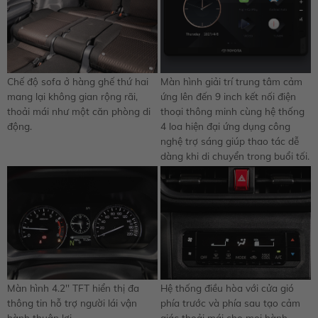
Chế độ sofa ở hàng ghế thứ hai
Màn hình giải trí trung tâm cảm
mang lại không gian rộng rãi,
ứng lên đến 9 inch kết nối điện
thoải mái như một căn phòng di
thoại thông minh cùng hệ thống
động.
4 loa hiện đại ứng dụng công
nghệ trợ sáng giúp thao tác dễ
dàng khi di chuyển trong buổi tối.
Màn hình 4.2'' TFT hiển thị đa
Hệ thống điều hòa với cửa gió
thông tin hỗ trợ người lái vận
phía trước và phía sau tạo cảm
hành thuận lợi.
giác thoải mái cho mọi hành