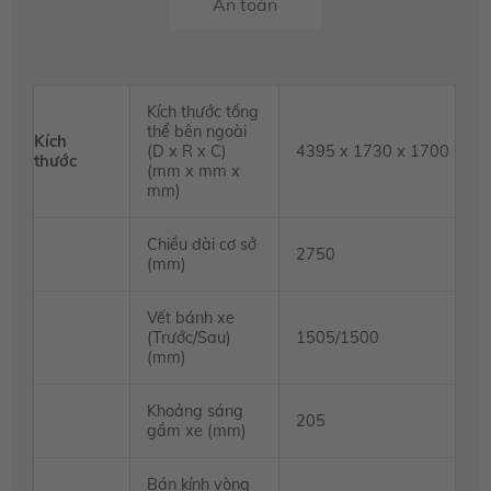
An toàn
Kích thước tổng
thể bên ngoài
Kích
(D x R x C)
4395 x 1730 x 1700
thước
(mm x mm x
mm)
Chiều dài cơ sở
2750
(mm)
Vết bánh xe
(Trước/Sau)
1505/1500
(mm)
Khoảng sáng
205
gầm xe (mm)
Bán kính vòng