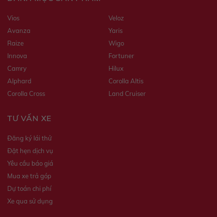
Vios
Veloz
Avanza
Yaris
Raize
Wigo
Innova
Fortuner
Camry
Hilux
Alphard
Corolla Altis
Corolla Cross
Land Cruiser
TƯ VẤN XE
Đăng ký lái thử
Đặt hẹn dịch vụ
Yêu cầu báo giá
Mua xe trả góp
Dự toán chi phí
Xe qua sử dụng