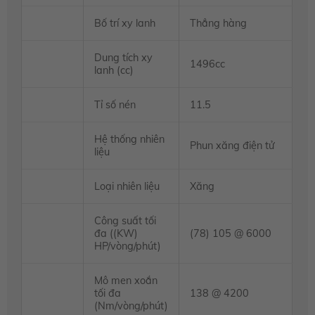
Bố trí xy lanh
Thẳng hàng
Dung tích xy
1496cc
lanh (cc)
Tỉ số nén
11.5
Hệ thống nhiên
Phun xăng điện tử
liệu
Loại nhiên liệu
Xăng
Công suất tối
đa ((KW)
(78) 105 @ 6000
HP/vòng/phút)
Mô men xoắn
tối đa
138 @ 4200
(Nm/vòng/phút)