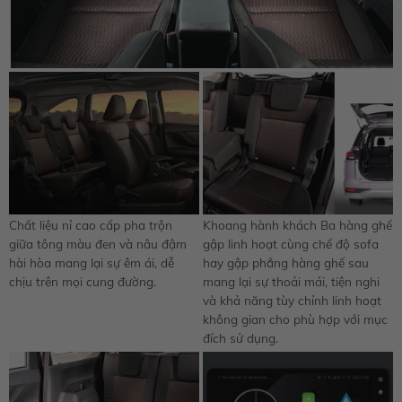
Chất liệu nỉ cao cấp pha trộn
Khoang hành khách Ba hàng ghế
giữa tông màu đen và nâu đậm
gập linh hoạt cùng chế độ sofa
hài hòa mang lại sự êm ái, dễ
hay gập phẳng hàng ghế sau
chịu trên mọi cung đường.
mang lại sự thoải mái, tiện nghi
và khả năng tùy chỉnh linh hoạt
không gian cho phù hợp với mục
đích sử dụng.