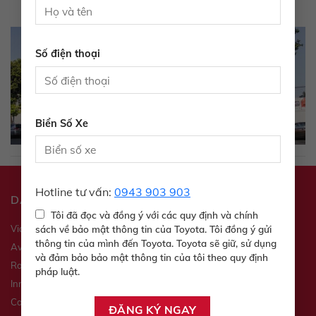
Số điện thoại
Biển Số Xe
Hotline tư vấn:
0943 903 903
DANH MỤC SẢN PHẨM
Tôi đã đọc và đồng ý với các quy định và chính
sách về bảo mật thông tin của Toyota. Tôi đồng ý gửi
Vios
Veloz
thông tin của mình đến Toyota. Toyota sẽ giữ, sử dụng
Avanza
Yaris
và đảm bảo bảo mật thông tin của tôi theo quy định
Raize
Wigo
pháp luật.
Innova
Fortuner
Camry
Hilux