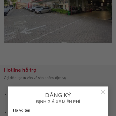
Hotline hỗ trợ
Gọi để được tư vấn về sản phẩm, dịch vụ
×
1800 6565
ĐĂNG KÝ
Hotline Kinh doanh:
ĐỊNH GIÁ XE MIỄN PHÍ
hotro@toyotatayninh.com.vn
Họ và tên
Email: