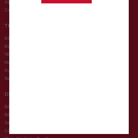
Alphard
Corolla Altis
Corolla Cross
Land Cruiser
TƯ VẤN XE
Đăng ký lái thử
Đặt hẹn dịch vụ
Yêu cầu báo giá
Mua xe trả góp
Dự toán chi phí
Xe qua sử dụng
DỊCH VỤ
Bảo Dưỡng Định Kỳ
Bảo Dưỡng Nhanh
Sơn Nhanh
Cứu Hộ Xe