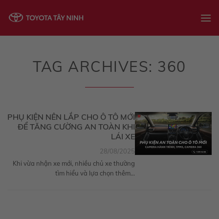
Skip
to
content
TAG ARCHIVES:
360
PHỤ KIỆN NÊN LẮP CHO Ô TÔ MỚI
ĐỂ TĂNG CƯỜNG AN TOÀN KHI
LÁI XE
28/08/2025
Khi vừa nhận xe mới, nhiều chủ xe thường
tìm hiểu và lựa chọn thêm...