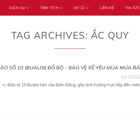
DỊCH VỤ
TIỆN TÍCH
XE CŨ
LIÊN HỆ
TIN TỨC
TAG ARCHIVES:
ẮC QUY
ÃO SỐ 10 (BUALOI) ĐỔ BỘ – BẢO VỆ XẾ YÊU MÙA MƯA B
02/10/20
👉Bão số 10 Bualoi tiến vào Biển Đông, gây ảnh hưởng trực tiếp đến miền.