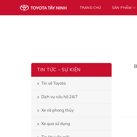
Skip
TRANG CHỦ
SẢN PHẨM
to
content
B
TIN TỨC – SỰ KIỆN
Tin về Toyota
Dịch vụ cứu hộ 24/7
Xe và phong thủy
Xe qua sử dụng