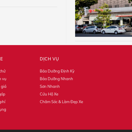
XE
DỊCH VỤ
 thử
Bảo Dưỡng Định Kỳ
h vụ
Bảo Dưỡng Nhanh
 giá
Sơn Nhanh
góp
Cứu Hộ Xe
phí
Chăm Sóc & Làm Đẹp Xe
dụng