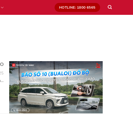
HOTLINE: 1800 6565
ÃO
25
..