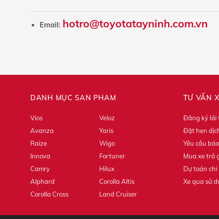
hotro@toyotatayninh.com.vn
Email:
DANH MỤC SẢN PHẨM
TƯ VẤN 
Vios
Veloz
Đăng ký lái
Avanza
Yaris
Đặt hẹn dịc
Raize
Wigo
Yêu cầu báo
Innova
Fortuner
Mua xe trả 
Camry
Hilux
Dự toán chi 
Alphard
Corolla Altis
Xe qua sử 
Corolla Cross
Land Cruiser