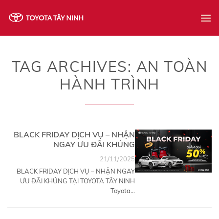
Skip
to
content
TAG ARCHIVES:
AN TOÀN
HÀNH TRÌNH
BLACK FRIDAY DỊCH VỤ – NHẬN
NGAY ƯU ĐÃI KHỦNG
21/11/2025
BLACK FRIDAY DỊCH VỤ – NHẬN NGAY
ƯU ĐÃI KHỦNG TẠI TOYOTA TÂY NINH
Toyota...