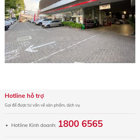
Hotline hỗ trợ
Gọi để được tư vấn về sản phẩm, dịch vụ
×
ĐĂNG KÝ
1800 6565
Hotline Kinh doanh:
ĐỊNH GIÁ XE MIỄN PHÍ
Họ và tên