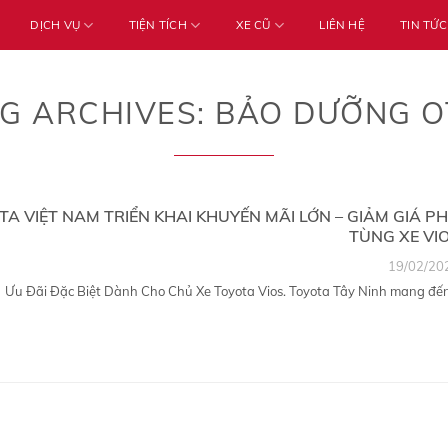
DỊCH VỤ
TIỆN TÍCH
XE CŨ
LIÊN HỆ
TIN TỨC
G ARCHIVES:
BẢO DƯỠNG O
TA VIỆT NAM TRIỂN KHAI KHUYẾN MÃI LỚN – GIẢM GIÁ P
TÙNG XE VI
19/02/20
Ưu Đãi Đặc Biệt Dành Cho Chủ Xe Toyota Vios. Toyota Tây Ninh mang đến.