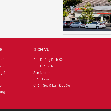
XE
DỊCH VỤ
 thử
Bảo Dưỡng Định Kỳ
h vụ
Bảo Dưỡng Nhanh
 giá
Sơn Nhanh
góp
Cứu Hộ Xe
phí
Chăm Sóc & Làm Đẹp Xe
dụng