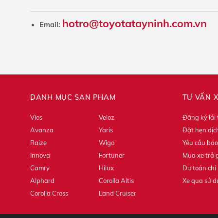
hotro@toyotatayninh.com.vn
Email:
DANH MỤC SẢN PHẨM
TƯ VẤN 
Vios
Veloz
Đăng ký lái
Avanza
Yaris
Đặt hẹn dịc
Raize
Wigo
Yêu cầu báo
Innova
Fortuner
Mua xe trả 
Camry
Hilux
Dự toán chi 
Alphard
Corolla Altis
Xe qua sử 
Corolla Cross
Land Cruiser