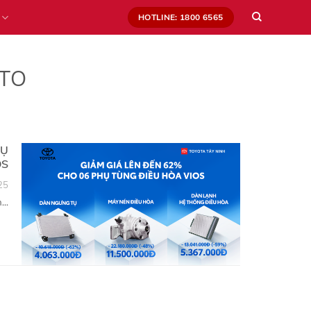
HOTLINE: 1800 6565
TO
HỤ
OS
25
..