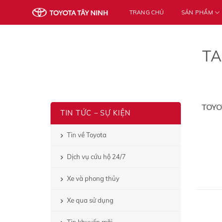
Skip
TRANG CHỦ
SẢN PHẨM
to
content
TA
TOYO
TIN TỨC – SỰ KIỆN
Tin về Toyota
Dịch vụ cứu hộ 24/7
Xe và phong thủy
Xe qua sử dụng