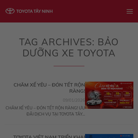
Skip
to
content
TAG ARCHIVES:
BẢO
DƯỠNG XE TOYOTA
CHĂM XẾ YÊU – ĐÓN TẾT RỘN
RÀNG!
09/01/2026
CHĂM XẾ YÊU – ĐÓN TẾT RỘN RÀNG! ƯU
ĐÃI DỊCH VỤ TẠI TOYOTA TÂY...
TOYOTA VIỆT NAM TRIỂN KHAI