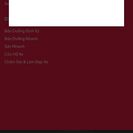
Xe qua sử dụng
DỊCH VỤ
Bảo Dưỡng Định Kỳ
Bảo Dưỡng Nhanh
Sơn Nhanh
Cứu Hộ Xe
Chăm Sóc & Làm Đẹp Xe