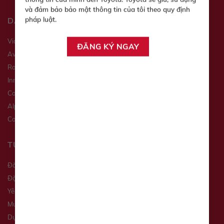
và đảm bảo bảo mật thông tin của tôi theo quy định
pháp luật.
DANH MỤC SẢN PHẨM
Vios
Veloz
Avanza
Yaris
Raize
Wigo
Innova
Fortuner
Camry
Hilux
Alphard
Corolla Altis
Corolla Cross
Land Cruiser
TƯ VẤN XE
Đăng ký lái thử
Đặt hẹn dịch vụ
Yêu cầu báo giá
Mua xe trả góp
Dự toán chi phí