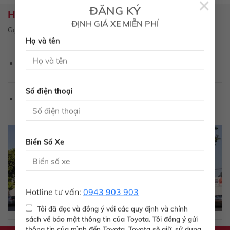
×
ĐĂNG KÝ
Hotline hỗ trợ
ĐỊNH GIÁ XE MIỄN PHÍ
Gọi để được tư vấn về sản phẩm, dịch vụ
Họ và tên
1800 6565
Hotline Kinh doanh:
Số điện thoại
hotro@toyotatayninh.com.vn
Email:
Biển Số Xe
Hotline tư vấn:
0943 903 903
Tôi đã đọc và đồng ý với các quy định và chính
sách về bảo mật thông tin của Toyota. Tôi đồng ý gửi
thông tin của mình đến Toyota. Toyota sẽ giữ, sử dụng