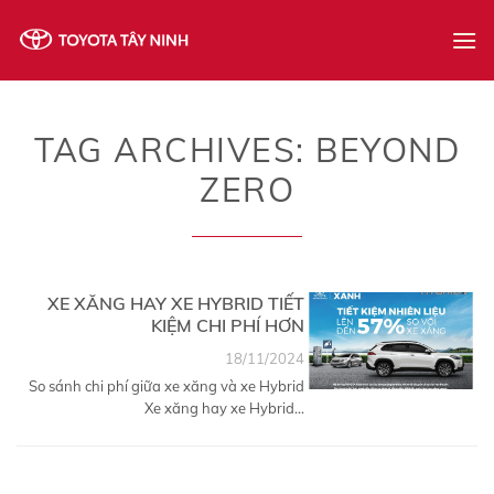
Skip
to
content
TAG ARCHIVES:
BEYOND
ZERO
XE XĂNG HAY XE HYBRID TIẾT
KIỆM CHI PHÍ HƠN
18/11/2024
So sánh chi phí giữa xe xăng và xe Hybrid
Xe xăng hay xe Hybrid...