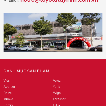
Email:
DANH MỤC SẢN PHẨM
Vios
Veloz
Avanza
Yaris
Raize
Wigo
Innova
Fortuner
Camry
Hilux