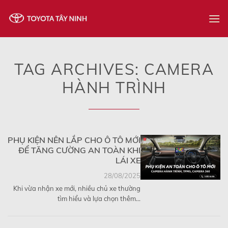
Skip
to
content
TAG ARCHIVES:
CAMERA
HÀNH TRÌNH
PHỤ KIỆN NÊN LẮP CHO Ô TÔ MỚI
ĐỂ TĂNG CƯỜNG AN TOÀN KHI
LÁI XE
28/08/2025
Khi vừa nhận xe mới, nhiều chủ xe thường
tìm hiểu và lựa chọn thêm...