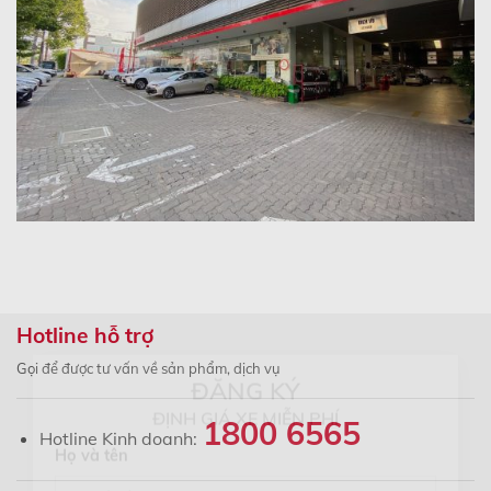
Hotline hỗ trợ
Gọi để được tư vấn về sản phẩm, dịch vụ
×
ĐĂNG KÝ
1800 6565
Hotline Kinh doanh:
ĐỊNH GIÁ XE MIỄN PHÍ
Họ và tên