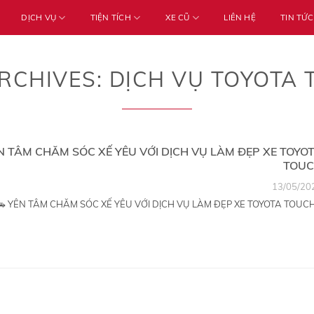
DỊCH VỤ
TIỆN TÍCH
XE CŨ
LIÊN HỆ
TIN TỨC
RCHIVES:
DỊCH VỤ TOYOTA
N TÂM CHĂM SÓC XẾ YÊU VỚI DỊCH VỤ LÀM ĐẸP XE TOYO
TOU
13/05/20
🚗 YÊN TÂM CHĂM SÓC XẾ YÊU VỚI DỊCH VỤ LÀM ĐẸP XE TOYOTA TOUCH.