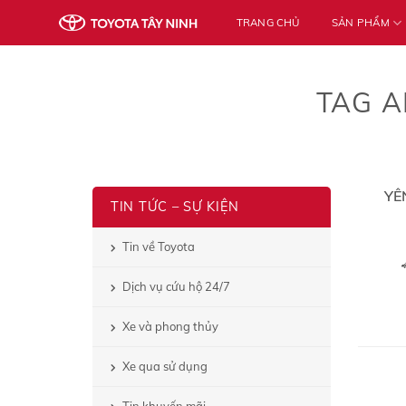
Skip
TRANG CHỦ
SẢN PHẨM
to
content
TAG A
YÊ
TIN TỨC – SỰ KIỆN
Tin về Toyota
Dịch vụ cứu hộ 24/7
Xe và phong thủy
Xe qua sử dụng