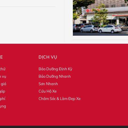
XE
DỊCH VỤ
 thử
Bảo Dưỡng Định Kỳ
h vụ
Bảo Dưỡng Nhanh
 giá
Sơn Nhanh
góp
Cứu Hộ Xe
phí
Chăm Sóc & Làm Đẹp Xe
dụng