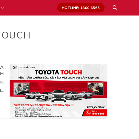
HOTLINE: 1800 6565
 TOUCH
TA
CH
26
..