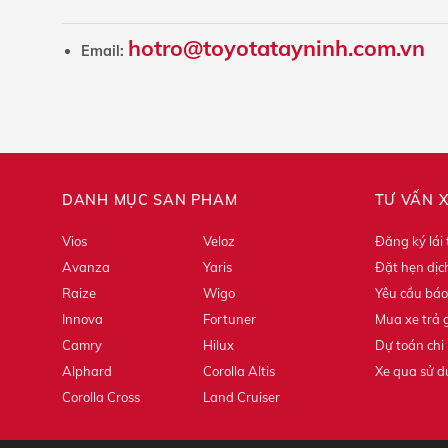
hotro@toyotatayninh.com.vn
Email:
DANH MỤC SẢN PHẨM
TƯ VẤN 
Vios
Veloz
Đăng ký lái
Avanza
Yaris
Đặt hẹn dịc
Raize
Wigo
Yêu cầu báo
Innova
Fortuner
Mua xe trả 
Camry
Hilux
Dự toán chi 
Alphard
Corolla Altis
Xe qua sử 
Corolla Cross
Land Cruiser