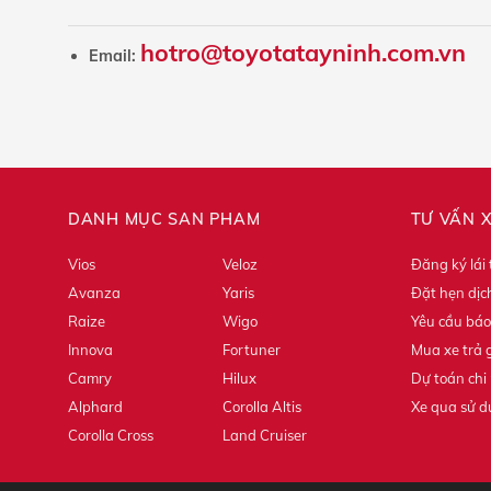
hotro@toyotatayninh.com.vn
Email:
DANH MỤC SẢN PHẨM
TƯ VẤN 
Vios
Veloz
Đăng ký lái
Avanza
Yaris
Đặt hẹn dịc
Raize
Wigo
Yêu cầu báo
Innova
Fortuner
Mua xe trả 
Camry
Hilux
Dự toán chi 
Alphard
Corolla Altis
Xe qua sử 
Corolla Cross
Land Cruiser