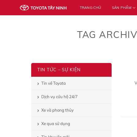
Skip
TRANG CHỦ
SẢN PHẨM
to
content
TAG ARCHI
TIN TỨC – SỰ KIỆN
V
Tin về Toyota
Dịch vụ cứu hộ 24/7
Xe và phong thủy
Xe qua sử dụng