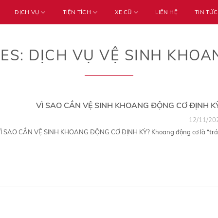
DỊCH VỤ
TIỆN TÍCH
XE CŨ
LIÊN HỆ
TIN TỨC
VES:
DỊCH VỤ VỆ SINH KHO
VÌ SAO CẦN VỆ SINH KHOANG ĐỘNG CƠ ĐỊNH K
12/11/20
Ì SAO CẦN VỆ SINH KHOANG ĐỘNG CƠ ĐỊNH KỲ? Khoang động cơ là “trái.