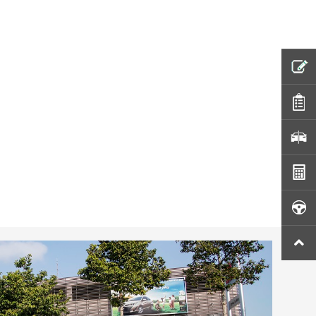
ĐỊNH GIÁ XE MIỄN PHÍ
Họ và tên
Số điện thoại
Biển Số Xe
Hotline tư vấn:
0943 903 903
Tôi đã đọc và đồng ý với các quy định và chính sách
về bảo mật thông tin của Toyota. Tôi đồng ý gửi thông tin
của mình đến Toyota. Toyota sẽ giữ, sử dụng và đảm bảo
bảo mật thông tin của tôi theo quy định pháp luật.