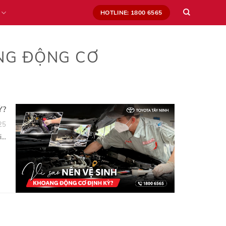
HOTLINE: 1800 6565
ANG ĐỘNG CƠ
Ỳ?
25
..
ĐĂNG KÝ