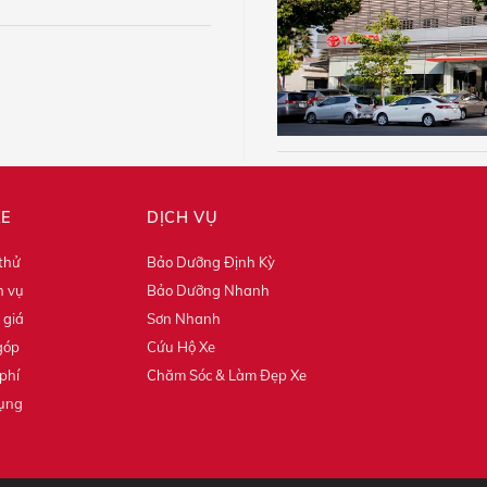
XE
DỊCH VỤ
 thử
Bảo Dưỡng Định Kỳ
h vụ
Bảo Dưỡng Nhanh
 giá
Sơn Nhanh
góp
Cứu Hộ Xe
phí
Chăm Sóc & Làm Đẹp Xe
dụng