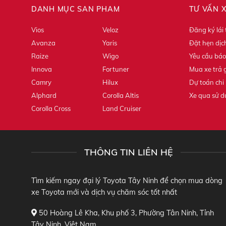
DANH MỤC SẢN PHẨM
TƯ VẤN 
Vios
Veloz
Đăng ký lái
Avanza
Yaris
Đặt hẹn dịc
Raize
Wigo
Yêu cầu báo
Innova
Fortuner
Mua xe trả 
Camry
Hilux
Dự toán chi 
Alphard
Corolla Altis
Xe qua sử 
Corolla Cross
Land Cruiser
THÔNG TIN LIÊN HỆ
Tìm kiếm ngay đại lý Toyota Tây Ninh để chọn mua dòng
xe Toyota mới và dịch vụ chăm sóc tốt nhất
50 Hoàng Lê Kha, Khu phố 3, Phường Tân Ninh, Tỉnh
Tây Ninh, Việt Nam