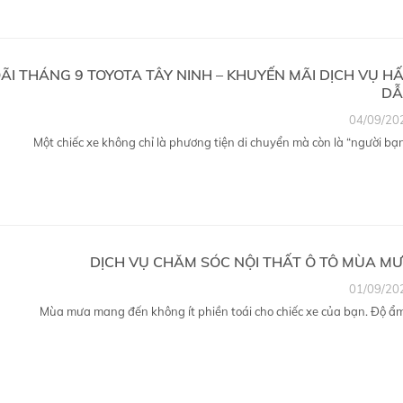
ÃI THÁNG 9 TOYOTA TÂY NINH – KHUYẾN MÃI DỊCH VỤ H
DẪ
04/09/20
Một chiếc xe không chỉ là phương tiện di chuyển mà còn là “người bạn.
DỊCH VỤ CHĂM SÓC NỘI THẤT Ô TÔ MÙA M
01/09/20
Mùa mưa mang đến không ít phiền toái cho chiếc xe của bạn. Độ ẩm.