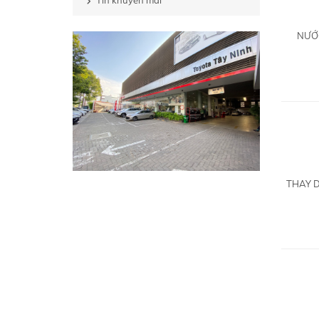
Tin khuyến mãi
NƯỚC
THAY D