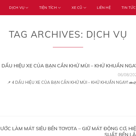
DỊCH VỤ
TIỆN TÍCH
XE CŨ
LIÊN HỆ
TIN TỨC
TAG ARCHIVES:
DỊCH VỤ
 DẤU HIỆU XE CỦA BẠN CẦN KHỬ MÙI – KHỬ KHUẨN NGA
06/08/20
📌 4 DẤU HIỆU XE CỦA BẠN CẦN KHỬ MÙI – KHỬ KHUẨN NGAY! 🚗🌿.
ƯỚC LÀM MÁT SIÊU BỀN TOYOTA – GIỮ MÁT ĐỘNG CƠ, HI
SUẤT BỀN L