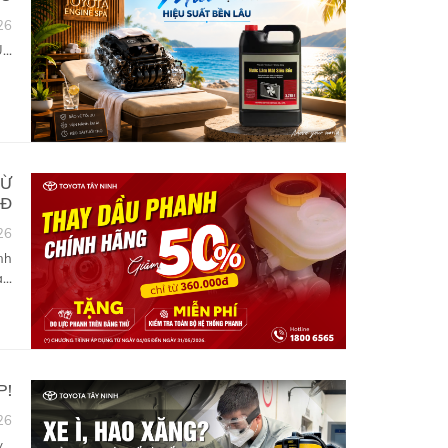
26
..
TỪ
0Đ
26
nh
...
P!
26
..