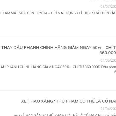
08/07/20
 LÀM MÁT SIÊU BỀN TOYOTA – GIỮ MÁT ĐỘNG CƠ, HIỆU SUẤT BỀN LÂU.
THAY DẦU PHANH CHÍNH HÃNG GIẢM NGAY 50% – CHỈ 
360.00
04/05/20
ẦU PHANH CHÍNH HÃNG GIẢM NGAY 50% – CHỈ TỪ 360.000Đ Dầu pha
là
XE Ì, HAO XĂNG? THỦ PHẠM CÓ THỂ LÀ CỔ NẠ
21/04/20
🚗 XE Ì, HAO XĂNG? THỦ PHẠM CÓ THỂ LÀ CỔ NẠP! Bạn có thấy.