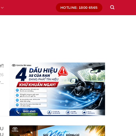
HOTLINE: 1800 6565
Y!
26
..
ỆU
ÂU