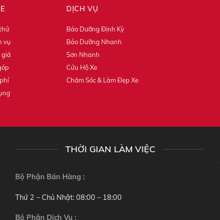
XE
DỊCH VỤ
 thử
Bảo Dưỡng Định Kỳ
h vụ
Bảo Dưỡng Nhanh
 giá
Sơn Nhanh
góp
Cứu Hộ Xe
phí
Chăm Sóc & Làm Đẹp Xe
dụng
THỜI GIAN LÀM VIỆC
Bộ Phận Bán Hàng :
Thứ 2 – Chủ Nhật: 08:00 – 18:00
Bộ Phận Dịch Vụ :