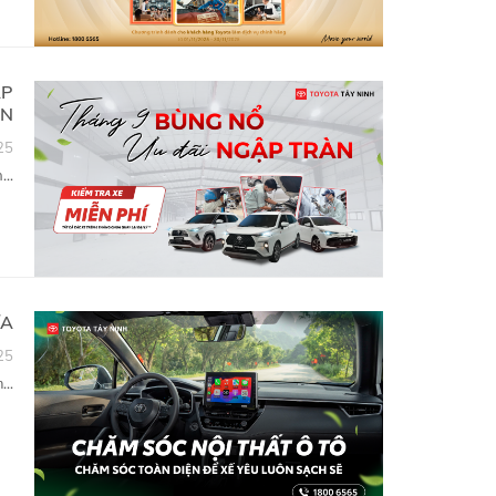
ẤP
N
25
..
ƯA
25
..