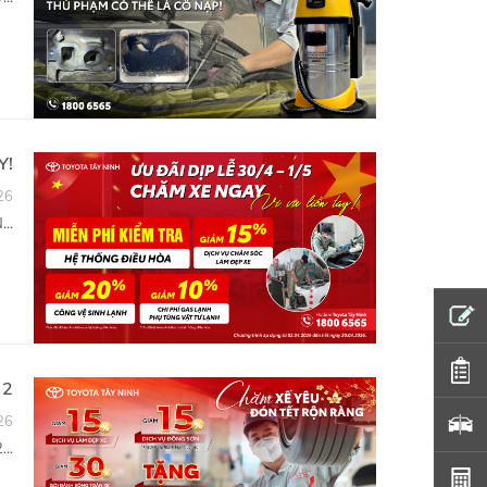
Y!
26
..
×
 2
ĐĂNG KÝ
26
ĐỊNH GIÁ XE MIỄN PHÍ
..
Họ và tên