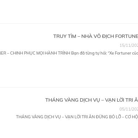
TRUY TÌM – NHÀ VÔ ĐỊCH FORTUN
15/11/20
R – CHINH PHỤC MỌI HÀNH TRÌNH Bạn đã từng tự hỏi: “Xe Fortuner của.
THÁNG VÀNG DỊCH VỤ – VẠN LỜI TRI 
05/11/20
THÁNG VÀNG DỊCH VỤ – VẠN LỜI TRI ÂN ĐỪNG BỎ LỠ – CƠ HỘI.