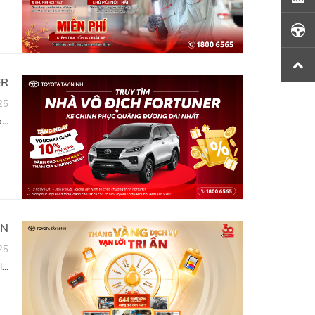
Số điện thoại
ER
25
Biển Số Xe
..
Hotline tư vấn:
0943 903 903
Tôi đã đọc và đồng ý với các quy định và chính sách
về bảo mật thông tin của Toyota. Tôi đồng ý gửi thông tin
của mình đến Toyota. Toyota sẽ giữ, sử dụng và đảm bảo
ÂN
bảo mật thông tin của tôi theo quy định pháp luật.
25
..