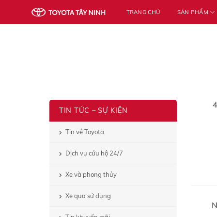
Skip
TRANG CHỦ
SẢN PHẨM
to
content
4
TIN TỨC – SỰ KIỆN
Tin về Toyota
Dịch vụ cứu hộ 24/7
Xe và phong thủy
Xe qua sử dụng
N