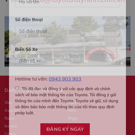
Email:
Số điện thoại
Biển Số Xe
Hotline tư vấn:
0943 903 903
DANH MỤC SẢN PHẨM
Tôi đã đọc và đồng ý với các quy định và chính
sách về bảo mật thông tin của Toyota. Tôi đồng ý gửi
Vios
Veloz
thông tin của mình đến Toyota. Toyota sẽ giữ, sử dụng
Avanza
Yaris
và đảm bảo bảo mật thông tin của tôi theo quy định
pháp luật.
Raize
Wigo
Innova
Fortuner
Camry
Hilux