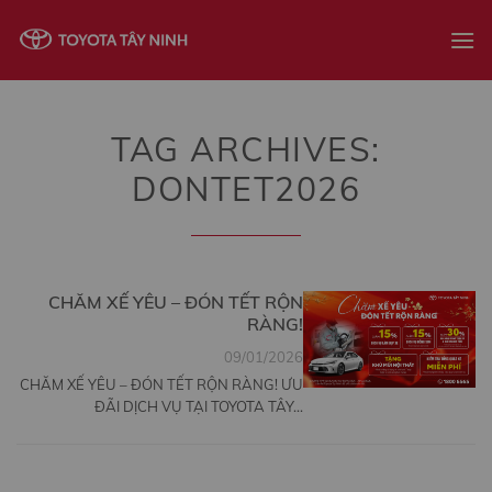
Skip
to
content
TAG ARCHIVES:
DONTET2026
CHĂM XẾ YÊU – ĐÓN TẾT RỘN
RÀNG!
09/01/2026
CHĂM XẾ YÊU – ĐÓN TẾT RỘN RÀNG! ƯU
ĐÃI DỊCH VỤ TẠI TOYOTA TÂY...