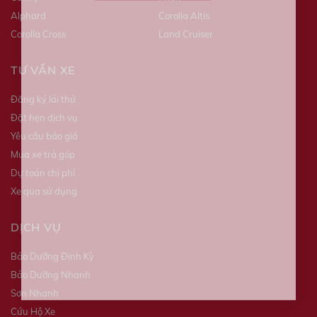
Alphard
Corolla Altis
Corolla Cross
Land Cruiser
TƯ VẤN XE
Đăng ký lái thử
Đặt hẹn dịch vụ
Yêu cầu báo giá
Mua xe trả góp
Dự toán chi phí
Xe qua sử dụng
DỊCH VỤ
Bảo Dưỡng Định Kỳ
Bảo Dưỡng Nhanh
Sơn Nhanh
Cứu Hộ Xe