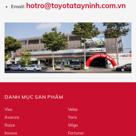
hotro@toyotatayninh.com.vn
Email:
DANH MỤC SẢN PHẨM
Vios
Veloz
Avanza
Yaris
Raize
Wigo
Innova
Fortuner