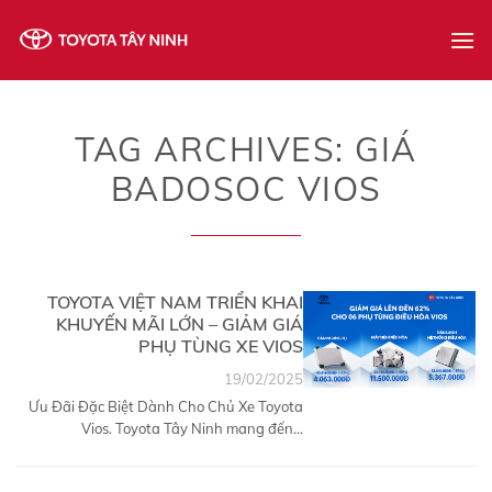
Skip
to
content
TAG ARCHIVES:
GIÁ
BADOSOC VIOS
TOYOTA VIỆT NAM TRIỂN KHAI
KHUYẾN MÃI LỚN – GIẢM GIÁ
PHỤ TÙNG XE VIOS
19/02/2025
Ưu Đãi Đặc Biệt Dành Cho Chủ Xe Toyota
Vios. Toyota Tây Ninh mang đến...