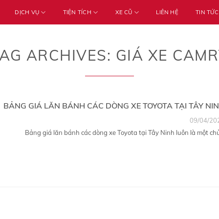
DỊCH VỤ
TIỆN TÍCH
XE CŨ
LIÊN HỆ
TIN TỨC
TAG ARCHIVES:
GIÁ XE CAMR
BẢNG GIÁ LĂN BÁNH CÁC DÒNG XE TOYOTA TẠI TÂY NI
09/04/20
Bảng giá lăn bánh các dòng xe Toyota tại Tây Ninh luôn là một chủ.