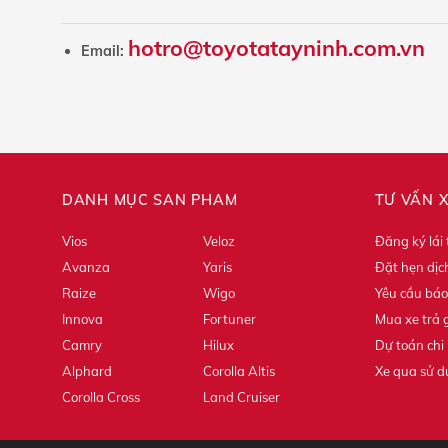
hotro@toyotatayninh.com.vn
Email:
DANH MỤC SẢN PHẨM
TƯ VẤN 
Vios
Veloz
Đăng ký lái
Avanza
Yaris
Đặt hẹn dịc
Raize
Wigo
Yêu cầu báo
Innova
Fortuner
Mua xe trả 
Camry
Hilux
Dự toán chi 
Alphard
Corolla Altis
Xe qua sử 
Corolla Cross
Land Cruiser