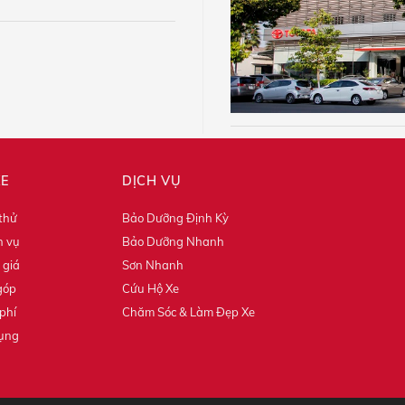
XE
DỊCH VỤ
 thử
Bảo Dưỡng Định Kỳ
h vụ
Bảo Dưỡng Nhanh
 giá
Sơn Nhanh
góp
Cứu Hộ Xe
phí
Chăm Sóc & Làm Đẹp Xe
dụng