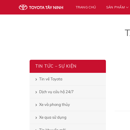
Skip
TRANG CHỦ
SẢN PHẨM
to
content
TIN TỨC – SỰ KIỆN
Tin về Toyota
Dịch vụ cứu hộ 24/7
Xe và phong thủy
Xe qua sử dụng