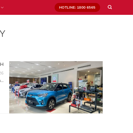
HOTLINE: 1800 6565
Y
NH
26
..
×
ĐĂNG KÝ