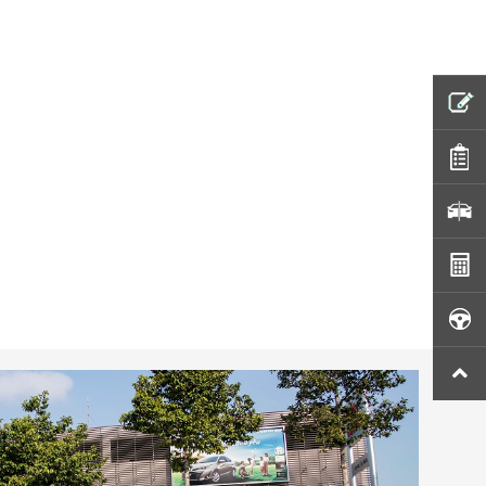
ĐỊNH GIÁ XE MIỄN PHÍ
Họ và tên
Số điện thoại
Biển Số Xe
Hotline tư vấn:
0943 903 903
Tôi đã đọc và đồng ý với các quy định và chính sách
về bảo mật thông tin của Toyota. Tôi đồng ý gửi thông tin
của mình đến Toyota. Toyota sẽ giữ, sử dụng và đảm bảo
bảo mật thông tin của tôi theo quy định pháp luật.