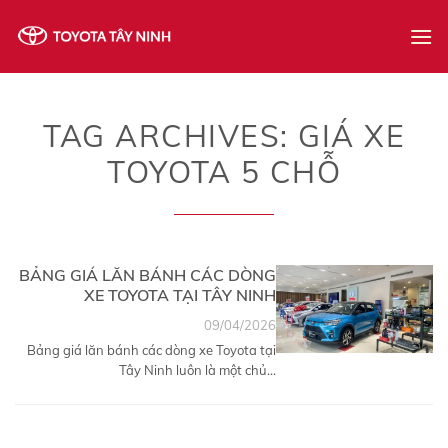
Skip
to
content
TAG ARCHIVES:
GIÁ XE
TOYOTA 5 CHỖ
BẢNG GIÁ LĂN BÁNH CÁC DÒNG
XE TOYOTA TẠI TÂY NINH
09/04/2026
Bảng giá lăn bánh các dòng xe Toyota tại
Tây Ninh luôn là một chủ...