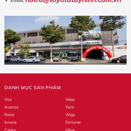
Email:
DANH MỤC SẢN PHẨM
Vios
Veloz
Avanza
Yaris
Raize
Wigo
Innova
Fortuner
Camry
Hilux