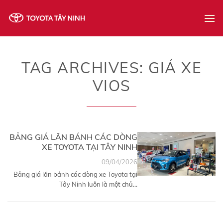
Skip
to
content
TAG ARCHIVES:
GIÁ XE
VIOS
BẢNG GIÁ LĂN BÁNH CÁC DÒNG
XE TOYOTA TẠI TÂY NINH
09/04/2026
Bảng giá lăn bánh các dòng xe Toyota tại
Tây Ninh luôn là một chủ...