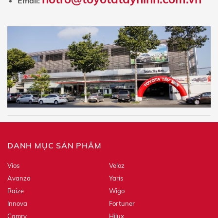
Email:
DANH MỤC SẢN PHẨM
Vios
Veloz
Avanza
Yaris
Raize
Wigo
Innova
Fortuner
Camry
Hilux