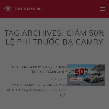
Skip
to
content
TAG ARCHIVES:
GIẢM 50%
LỆ PHÍ TRƯỚC BẠ CAMRY
TOYOTA CAMRY 2025 – SANG
TRỌNG ĐẲNG CẤP
22/10/2025
TOYOTA CAMRY 2025 – SANG TRỌNG
ĐẲNG CẤP Toyota Camry 2025 với ưu đãi
cực...