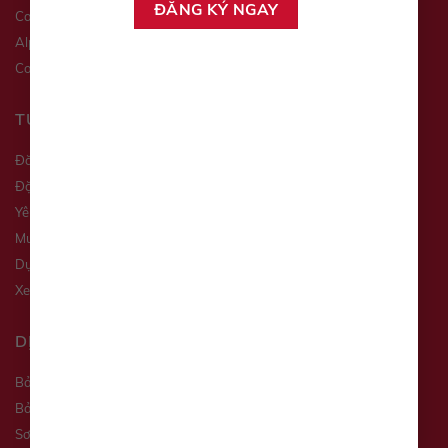
Camry
Hilux
Alphard
Corolla Altis
Corolla Cross
Land Cruiser
TƯ VẤN XE
Đăng ký lái thử
Đặt hẹn dịch vụ
Yêu cầu báo giá
Mua xe trả góp
Dự toán chi phí
Xe qua sử dụng
DỊCH VỤ
Bảo Dưỡng Định Kỳ
Bảo Dưỡng Nhanh
Sơn Nhanh