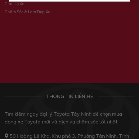
Cứu Hộ Xe
Chăm Sóc & Làm Đẹp Xe
THÔNG TIN LIÊN HỆ
Tìm kiếm ngay đại lý Toyota Tây Ninh để chọn mua
dòng xe Toyota mới và dịch vụ chăm sóc tốt nhất
50 Hoàng Lê Kha, Khu phố 3, Phường Tân Ninh, Tỉnh