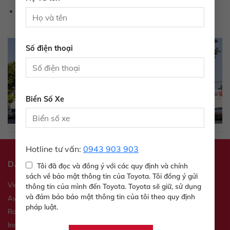
hotro@toyotatayninh.com.vn
Email:
Số điện thoại
Biển Số Xe
Hotline tư vấn:
0943 903 903
DANH MỤC SẢN PHẨM
Tôi đã đọc và đồng ý với các quy định và chính
sách về bảo mật thông tin của Toyota. Tôi đồng ý gửi
Vios
Veloz
thông tin của mình đến Toyota. Toyota sẽ giữ, sử dụng
và đảm bảo bảo mật thông tin của tôi theo quy định
Avanza
Yaris
pháp luật.
Raize
Wigo
Innova
Fortuner