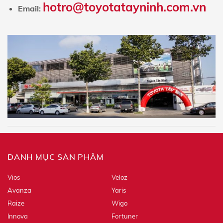
hotro@toyotatayninh.com.vn
Email:
Số điện thoại
Biển Số Xe
Hotline tư vấn:
0943 903 903
Tôi đã đọc và đồng ý với các quy định và chính
DANH MỤC SẢN PHẨM
sách về bảo mật thông tin của Toyota. Tôi đồng ý gửi
thông tin của mình đến Toyota. Toyota sẽ giữ, sử dụng
và đảm bảo bảo mật thông tin của tôi theo quy định
Vios
Veloz
pháp luật.
Avanza
Yaris
Raize
Wigo
Innova
Fortuner