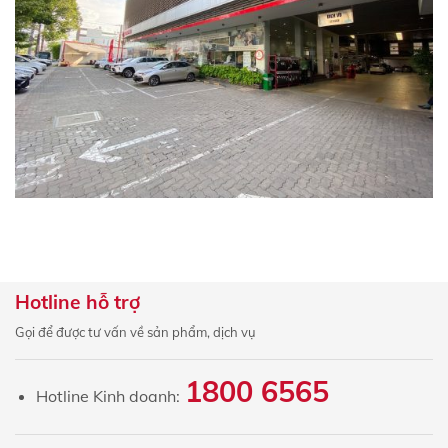
Hotline hỗ trợ
Gọi để được tư vấn về sản phẩm, dịch vụ
×
ĐĂNG KÝ
1800 6565
ĐỊNH GIÁ XE MIỄN PHÍ
Hotline Kinh doanh:
Họ và tên