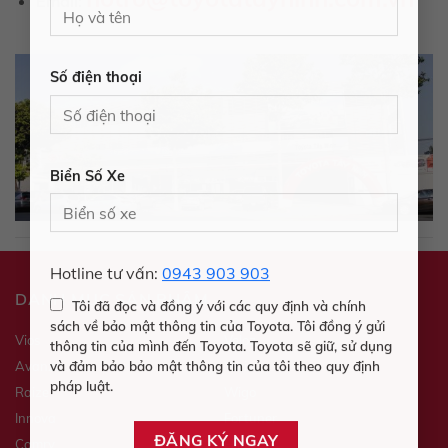
Email:
Số điện thoại
Biển Số Xe
Hotline tư vấn:
0943 903 903
DANH MỤC SẢN PHẨM
Tôi đã đọc và đồng ý với các quy định và chính
sách về bảo mật thông tin của Toyota. Tôi đồng ý gửi
Vios
Veloz
thông tin của mình đến Toyota. Toyota sẽ giữ, sử dụng
Avanza
Yaris
và đảm bảo bảo mật thông tin của tôi theo quy định
pháp luật.
Raize
Wigo
Innova
Fortuner
Camry
Hilux