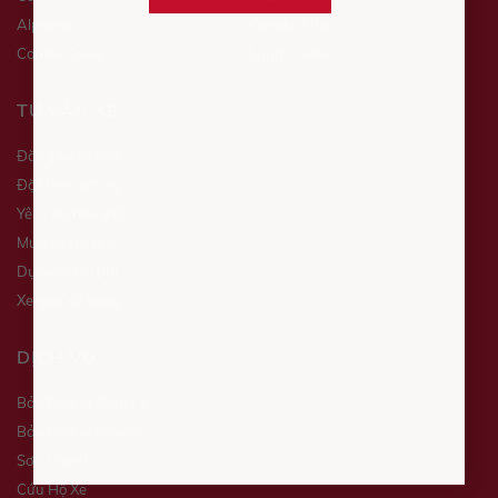
Alphard
Corolla Altis
Corolla Cross
Land Cruiser
TƯ VẤN XE
Đăng ký lái thử
Đặt hẹn dịch vụ
Yêu cầu báo giá
Mua xe trả góp
Dự toán chi phí
Xe qua sử dụng
DỊCH VỤ
Bảo Dưỡng Định Kỳ
Bảo Dưỡng Nhanh
Sơn Nhanh
Cứu Hộ Xe