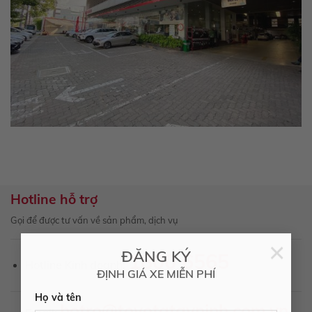
Hotline hỗ trợ
Gọi để được tư vấn về sản phẩm, dịch vụ
×
1800 6565
ĐĂNG KÝ
Hotline Kinh doanh:
ĐỊNH GIÁ XE MIỄN PHÍ
Họ và tên
hotro@toyotatayninh.com.vn