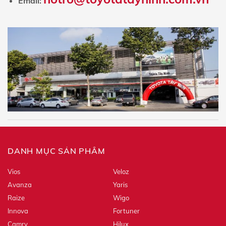
Email:
DANH MỤC SẢN PHẨM
Vios
Veloz
Avanza
Yaris
Raize
Wigo
Innova
Fortuner
Camry
Hilux