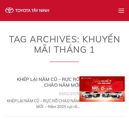
Skip
to
content
TAG ARCHIVES:
KHUYẾN
MÃI THÁNG 1
KHÉP LẠI NĂM CŨ – RỰC RỠ
CHÀO NĂM MỚI
03/01/2026
KHÉP LẠI NĂM CŨ – RỰC RỠ CHÀO NĂM
MỚI – Năm 2025 rực rỡ...