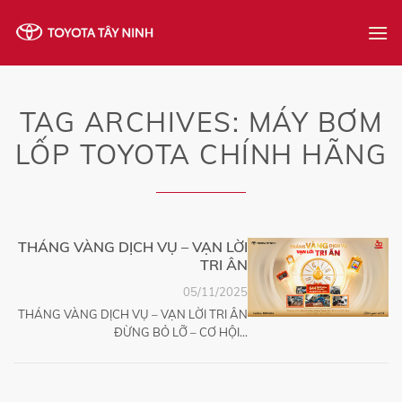
Skip
to
content
TAG ARCHIVES:
MÁY BƠM
LỐP TOYOTA CHÍNH HÃNG
THÁNG VÀNG DỊCH VỤ – VẠN LỜI
TRI ÂN
05/11/2025
THÁNG VÀNG DỊCH VỤ – VẠN LỜI TRI ÂN
ĐỪNG BỎ LỠ – CƠ HỘI...