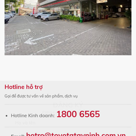
Hotline hỗ trợ
Gọi để được tư vấn về sản phẩm, dịch vụ
×
1800 6565
ĐĂNG KÝ
Hotline Kinh doanh:
ĐỊNH GIÁ XE MIỄN PHÍ
Họ và tên
hotro@toyotatayninh.com.vn