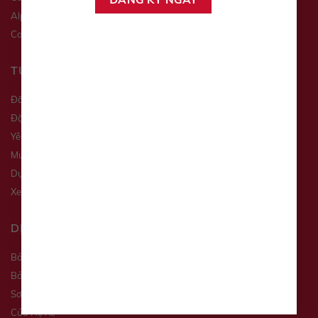
Alphard
Corolla Altis
Corolla Cross
Land Cruiser
TƯ VẤN XE
Đăng ký lái thử
Đặt hẹn dịch vụ
Yêu cầu báo giá
Mua xe trả góp
Dự toán chi phí
Xe qua sử dụng
DỊCH VỤ
Bảo Dưỡng Định Kỳ
Bảo Dưỡng Nhanh
Sơn Nhanh
Cứu Hộ Xe