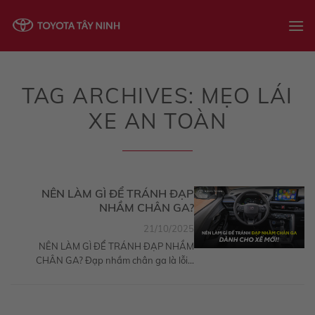
Skip
to
content
TAG ARCHIVES:
MẸO LÁI
XE AN TOÀN
NÊN LÀM GÌ ĐỂ TRÁNH ĐẠP
NHẦM CHÂN GA?
21/10/2025
NÊN LÀM GÌ ĐỂ TRÁNH ĐẠP NHẦM
CHÂN GA? Đạp nhầm chân ga là lỗi...