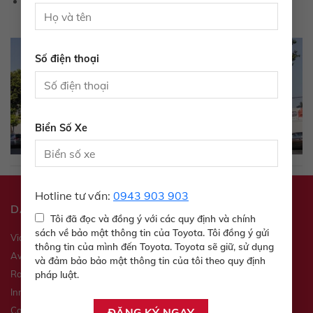
Email:
Số điện thoại
Biển Số Xe
Hotline tư vấn:
0943 903 903
DANH MỤC SẢN PHẨM
Tôi đã đọc và đồng ý với các quy định và chính
sách về bảo mật thông tin của Toyota. Tôi đồng ý gửi
Vios
Veloz
thông tin của mình đến Toyota. Toyota sẽ giữ, sử dụng
Avanza
Yaris
và đảm bảo bảo mật thông tin của tôi theo quy định
pháp luật.
Raize
Wigo
Innova
Fortuner
Camry
Hilux