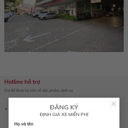
Hotline hỗ trợ
Gọi để được tư vấn về sản phẩm, dịch vụ
×
1800 6565
ĐĂNG KÝ
Hotline Kinh doanh:
ĐỊNH GIÁ XE MIỄN PHÍ
Họ và tên
hotro@toyotatayninh.com.vn