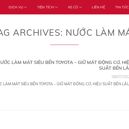
DỊCH VỤ
TIỆN TÍCH
XE CŨ
LIÊN HỆ
TIN TỨC
AG ARCHIVES:
NƯỚC LÀM M
ƯỚC LÀM MÁT SIÊU BỀN TOYOTA – GIỮ MÁT ĐỘNG CƠ, HI
SUẤT BỀN L
08/07/20
 LÀM MÁT SIÊU BỀN TOYOTA – GIỮ MÁT ĐỘNG CƠ, HIỆU SUẤT BỀN LÂU.