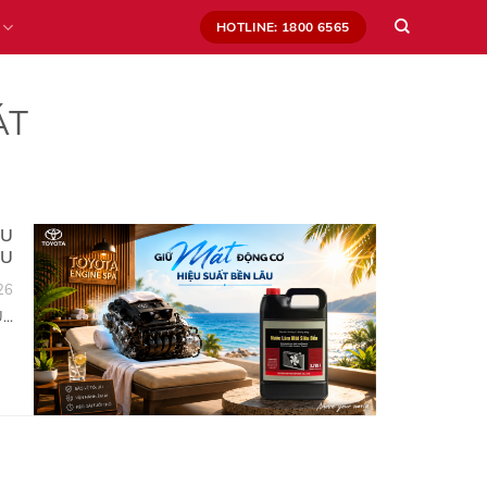
HOTLINE: 1800 6565
ÁT
ỆU
ÂU
26
..