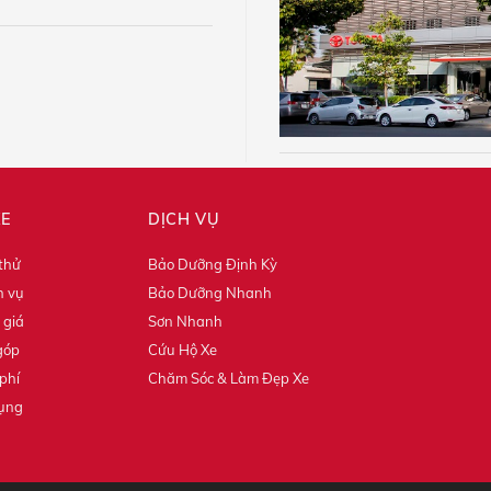
XE
DỊCH VỤ
 thử
Bảo Dưỡng Định Kỳ
h vụ
Bảo Dưỡng Nhanh
 giá
Sơn Nhanh
góp
Cứu Hộ Xe
phí
Chăm Sóc & Làm Đẹp Xe
dụng