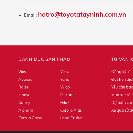
hotro@toyotatayninh.com.vn
Email:
DANH MỤC SẢN PHẨM
TƯ VẤN 
Vios
Veloz
Đăng ký lái
Avanza
Yaris
Đặt hẹn dịc
Raize
Wigo
Yêu cầu báo
Innova
Fortuner
Mua xe trả 
Camry
Hilux
Dự toán chi 
Alphard
Corolla Altis
Xe qua sử 
Corolla Cross
Land Cruiser