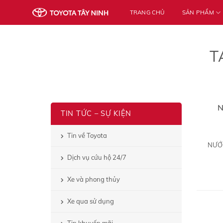
Skip
TRANG CHỦ
SẢN PHẨM
to
content
T
N
TIN TỨC – SỰ KIỆN
Tin về Toyota
NƯỚC
Dịch vụ cứu hộ 24/7
Xe và phong thủy
Xe qua sử dụng