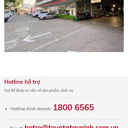
Hotline hỗ trợ
Gọi để được tư vấn về sản phẩm, dịch vụ
×
ĐĂNG KÝ
1800 6565
Hotline Kinh doanh:
ĐỊNH GIÁ XE MIỄN PHÍ
Họ và tên
hotro@toyotatayninh.com.vn