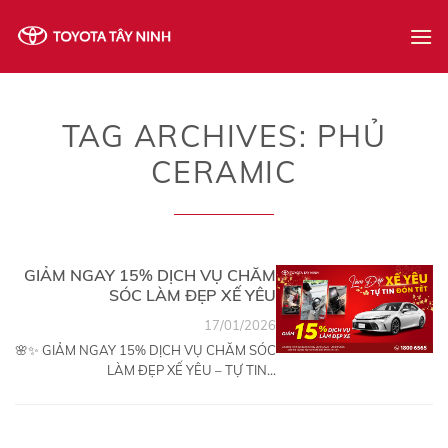
Skip
to
content
TAG ARCHIVES:
PHỦ
CERAMIC
GIẢM NGAY 15% DỊCH VỤ CHĂM
SÓC LÀM ĐẸP XẾ YÊU
17/01/2026
🌸✨ GIẢM NGAY 15% DỊCH VỤ CHĂM SÓC
LÀM ĐẸP XẾ YÊU – TỰ TIN...