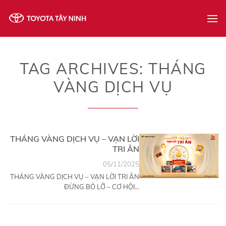
Skip
to
content
TAG ARCHIVES:
THÁNG
VÀNG DỊCH VỤ
THÁNG VÀNG DỊCH VỤ – VẠN LỜI
TRI ÂN
05/11/2025
THÁNG VÀNG DỊCH VỤ – VẠN LỜI TRI ÂN
ĐỪNG BỎ LỠ – CƠ HỘI...