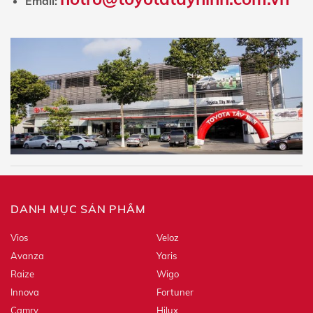
Email:
DANH MỤC SẢN PHẨM
Vios
Veloz
Avanza
Yaris
Raize
Wigo
Innova
Fortuner
Camry
Hilux