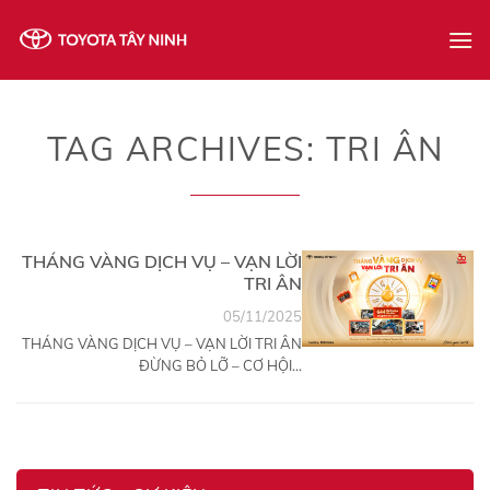
Skip
to
content
TAG ARCHIVES:
TRI ÂN
THÁNG VÀNG DỊCH VỤ – VẠN LỜI
TRI ÂN
05/11/2025
THÁNG VÀNG DỊCH VỤ – VẠN LỜI TRI ÂN
ĐỪNG BỎ LỠ – CƠ HỘI...