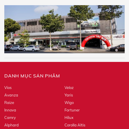
DANH MỤC SẢN PHẨM
Vios
Veloz
Avanza
Yaris
Raize
Wigo
Innova
Fortuner
Camry
Hilux
Alphard
Corolla Altis