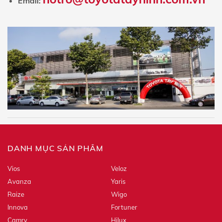
Email:
DANH MỤC SẢN PHẨM
Vios
Veloz
Avanza
Yaris
Raize
Wigo
Innova
Fortuner
Camry
Hilux