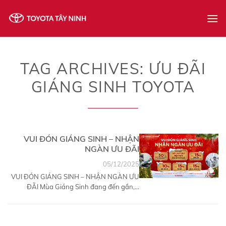
Skip
to
content
TAG ARCHIVES:
ƯU ĐÃI
GIÁNG SINH TOYOTA
VUI ĐÓN GIÁNG SINH – NHẬN
NGÀN ƯU ĐÃI
05/12/2025
VUI ĐÓN GIÁNG SINH – NHẬN NGÀN ƯU
ĐÃI Mùa Giáng Sinh đang đến gần,...