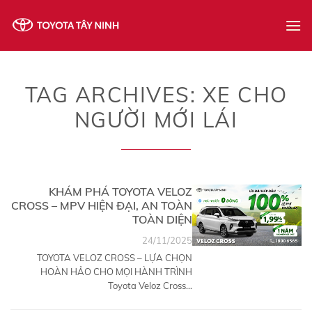
Skip
to
content
TAG ARCHIVES:
XE CHO
NGƯỜI MỚI LÁI
KHÁM PHÁ TOYOTA VELOZ
CROSS – MPV HIỆN ĐẠI, AN TOÀN
TOÀN DIỆN
24/11/2025
TOYOTA VELOZ CROSS – LỰA CHỌN
HOÀN HẢO CHO MỌI HÀNH TRÌNH
Toyota Veloz Cross...