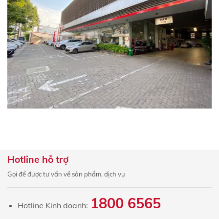
Hotline hỗ trợ
Gọi để được tư vấn về sản phẩm, dịch vụ
×
ĐĂNG KÝ
1800 6565
ĐỊNH GIÁ XE MIỄN PHÍ
Hotline Kinh doanh:
Họ và tên