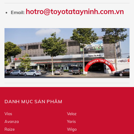
hotro@toyotatayninh.com.vn
Email:
Số điện thoại
Biển Số Xe
Hotline tư vấn:
0943 903 903
Tôi đã đọc và đồng ý với các quy định và chính
DANH MỤC SẢN PHẨM
sách về bảo mật thông tin của Toyota. Tôi đồng ý gửi
thông tin của mình đến Toyota. Toyota sẽ giữ, sử dụng
và đảm bảo bảo mật thông tin của tôi theo quy định
Vios
Veloz
pháp luật.
Avanza
Yaris
Raize
Wigo