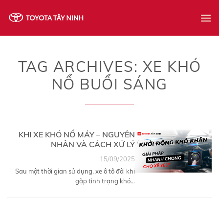
Skip
to
content
TAG ARCHIVES:
XE KHÓ
NỔ BUỔI SÁNG
KHI XE KHÓ NỔ MÁY – NGUYÊN
NHÂN VÀ CÁCH XỬ LÝ
15/09/2025
Sau một thời gian sử dụng, xe ô tô đôi khi
gặp tình trạng khó...