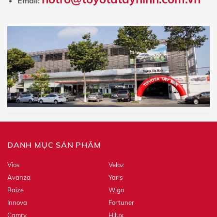
Email:
DANH MỤC SẢN PHẨM
Vios
Veloz
Avanza
Yaris
Raize
Wigo
Innova
Fortuner
Camry
Hilux