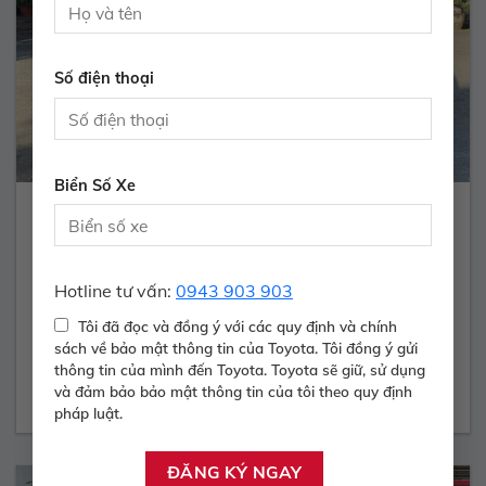
Số điện thoại
Biển Số Xe
INNOVA 2.0E – 2017
400.000.000 Vnđ
Hotline tư vấn:
0943 903 903
Năm sản xuất:
2016
Màu:
BẠC
Tôi đã đọc và đồng ý với các quy định và chính
ODO:
90.700 Km
Hộp số:
SỐ SÀN
sách về bảo mật thông tin của Toyota. Tôi đồng ý gửi
thông tin của mình đến Toyota. Toyota sẽ giữ, sử dụng
Xem Xe
và đảm bảo bảo mật thông tin của tôi theo quy định
pháp luật.