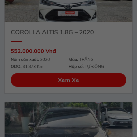
COROLLA ALTIS 1.8G – 2020
552.000.000 Vnđ
Năm sản xuất:
2020
Màu:
TRẮNG
ODO:
31.873 Km
Hộp số:
TỰ ĐỘNG
Xem Xe