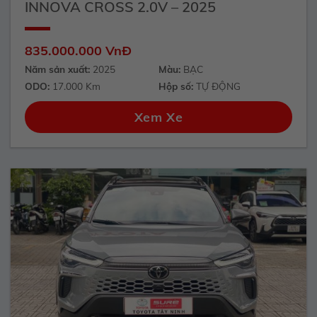
INNOVA CROSS 2.0V – 2025
835.000.000 VnĐ
Năm sản xuất:
2025
Màu:
BẠC
ODO:
17.000 Km
Hộp số:
TỰ ĐỘNG
Xem Xe