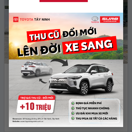
COROLLA ALTIS 1.8G – 2019
529.000.000 Vnđ
Năm sản xuất:
2019
Màu:
BẠC
ODO:
52.017 Km
Hộp số:
TỰ ĐỘNG
Xem Xe