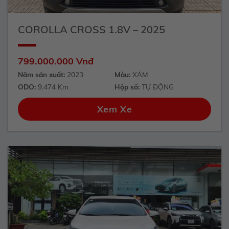
COROLLA CROSS 1.8V – 2025
799.000.000 Vnđ
Năm sản xuất:
2023
Màu:
XÁM
ODO:
9.474 Km
Hộp số:
TỰ ĐỘNG
Xem Xe