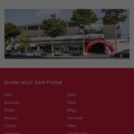
DANH MỤC SẢN PHẨM
Vios
Veloz
Avanza
Yaris
Raize
Wigo
Innova
Fortuner
Camry
Hilux
Alphard
Corolla Altis