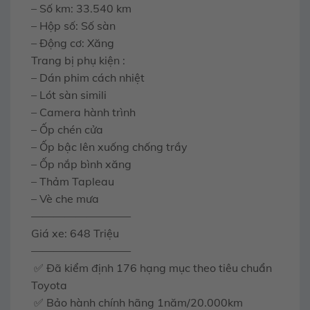
– Số km: 33.540 km
– Hộp số: Số sàn
– Động cơ: Xăng
Trang bị phụ kiện :
– Dán phim cách nhiệt
– Lót sàn simili
– Camera hành trình
– Ốp chén cửa
– Ốp bậc lên xuống chống trầy
– Ốp nắp bình xăng
– Thảm Tapleau
– Vè che mưa
—————————
Giá xe: 648 Triệu
—————————
✅ Đã kiểm định 176 hạng mục theo tiêu chuẩn
Toyota
✅ Bảo hành chính hãng 1năm/20.000km