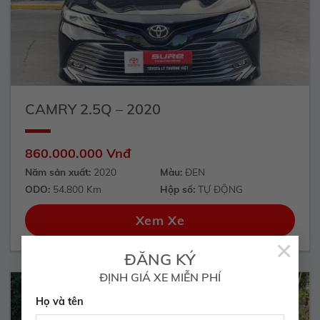
CAMRY 2.5Q – 2020
860.000.000 Vnđ
Năm sản xuất:
2020
Màu:
ĐEN
ODO:
54.800 Km
Hộp số:
TỰ ĐỘNG
Xem Xe
×
ĐĂNG KÝ
ĐỊNH GIÁ XE MIỄN PHÍ
Họ và tên