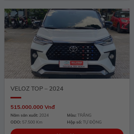
VELOZ TOP – 2024
515.000.000 Vnđ
Năm sản xuất:
2024
Màu:
TRẮNG
ODO:
57.500 Km
Hộp số:
TỰ ĐỘNG