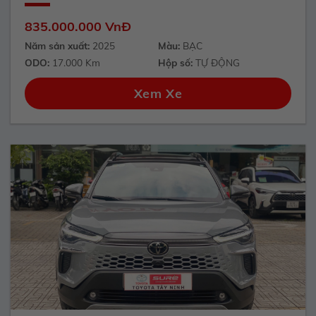
835.000.000 VnĐ
Năm sản xuất:
2025
Màu:
BẠC
ODO:
17.000 Km
Hộp số:
TỰ ĐỘNG
Xem Xe