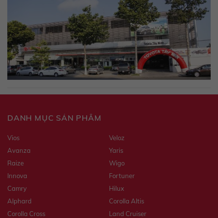
DANH MỤC SẢN PHẨM
Vios
Veloz
Avanza
Yaris
Raize
Wigo
Innova
Fortuner
Camry
Hilux
Alphard
Corolla Altis
Corolla Cross
Land Cruiser