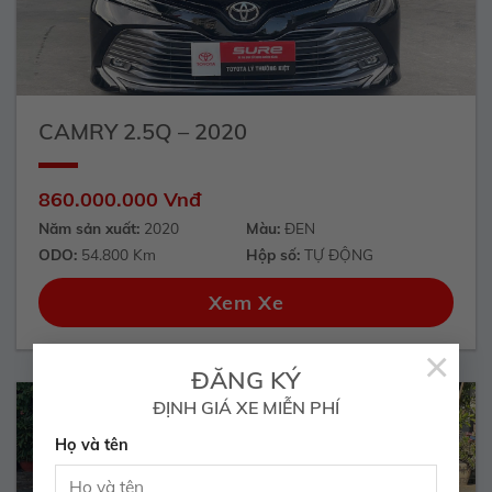
CAMRY 2.5Q – 2020
860.000.000 Vnđ
Năm sản xuất:
2020
Màu:
ĐEN
ODO:
54.800 Km
Hộp số:
TỰ ĐỘNG
Xem Xe
×
ĐĂNG KÝ
ĐỊNH GIÁ XE MIỄN PHÍ
Họ và tên