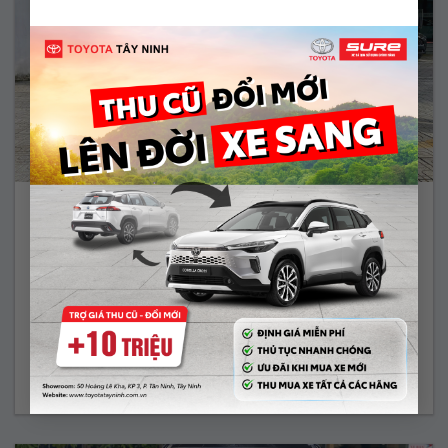
COROLLA ALTIS 1.8G – 2019
529.000.000 Vnđ
Năm sản xuất:
2019
Màu:
BẠC
ODO:
52.017 Km
Hộp số:
TỰ ĐỘNG
Xem Xe