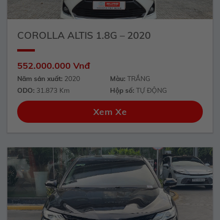
COROLLA ALTIS 1.8G – 2020
552.000.000 Vnđ
Năm sản xuất:
2020
Màu:
TRẮNG
ODO:
31.873 Km
Hộp số:
TỰ ĐỘNG
Xem Xe