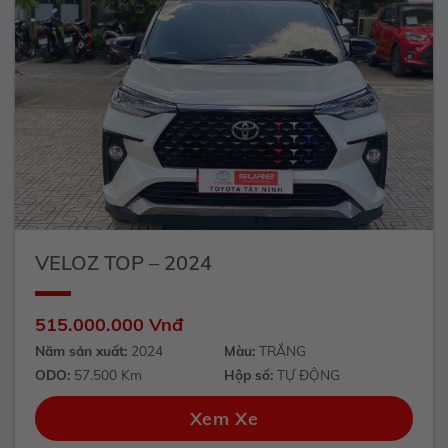
VELOZ TOP – 2024
515.000.000 Vnđ
Năm sản xuất:
2024
Màu:
TRẮNG
ODO:
57.500 Km
Hộp số:
TỰ ĐỘNG
Xem Xe