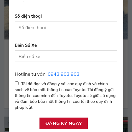
Số điện thoại
Biển Số Xe
INNOVA 2.0E – 2017
400.000.000 Vnđ
Hotline tư vấn:
0943 903 903
Năm sản xuất:
2016
Màu:
BẠC
ODO:
90.700 Km
Hộp số:
SỐ SÀN
Tôi đã đọc và đồng ý với các quy định và chính
sách về bảo mật thông tin của Toyota. Tôi đồng ý gửi
Xem Xe
thông tin của mình đến Toyota. Toyota sẽ giữ, sử dụng
và đảm bảo bảo mật thông tin của tôi theo quy định
pháp luật.