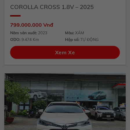
COROLLA CROSS 1.8V – 2025
799.000.000 Vnđ
Năm sản xuất:
2023
Màu:
XÁM
ODO:
9.474 Km
Hộp số:
TỰ ĐỘNG
Xem Xe