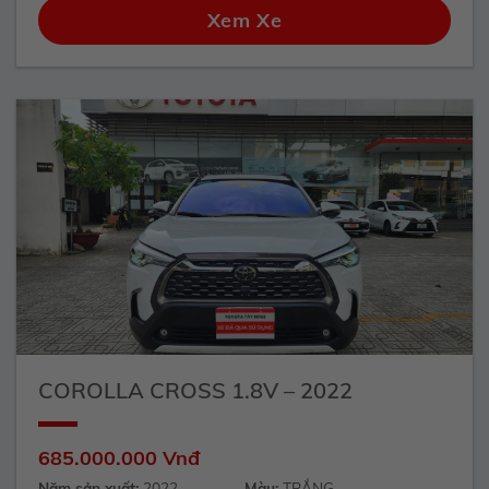
Xem Xe
COROLLA CROSS 1.8V – 2022
685.000.000 Vnđ
Năm sản xuất:
2022
Màu:
TRẮNG