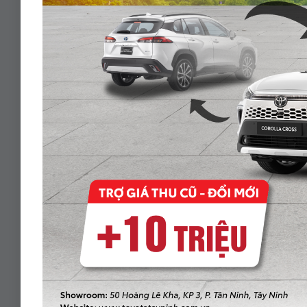
CAMRY 2.5Q – 2020
860.000.000 Vnđ
Năm sản xuất:
2020
Màu:
ĐEN
ODO:
54.800 Km
Hộp số:
TỰ ĐỘNG
Xem Xe