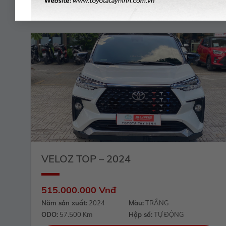
VELOZ TOP – 2024
515.000.000 Vnđ
Năm sản xuất:
2024
Màu:
TRẮNG
ODO:
57.500 Km
Hộp số:
TỰ ĐỘNG