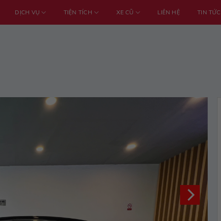
DỊCH VỤ
TIỆN TÍCH
XE CŨ
LIÊN HỆ
TIN TỨC