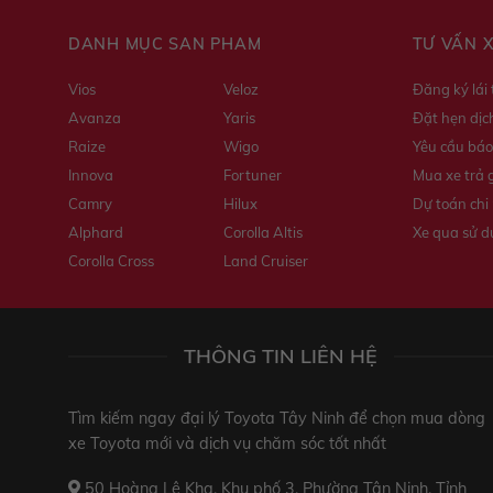
DANH MỤC SẢN PHẨM
TƯ VẤN 
Vios
Veloz
Đăng ký lái
Avanza
Yaris
Đặt hẹn dịc
Raize
Wigo
Yêu cầu báo
Innova
Fortuner
Mua xe trả 
Camry
Hilux
Dự toán chi 
Alphard
Corolla Altis
Xe qua sử 
Corolla Cross
Land Cruiser
THÔNG TIN LIÊN HỆ
Tìm kiếm ngay đại lý Toyota Tây Ninh để chọn mua dòng
xe Toyota mới và dịch vụ chăm sóc tốt nhất
50 Hoàng Lê Kha, Khu phố 3, Phường Tân Ninh, Tỉnh