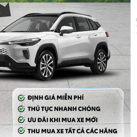
INNOVA 2.0E – 2017
400.000.000 Vnđ
Năm sản xuất:
2016
Màu:
BẠC
ODO:
90.700 Km
Hộp số:
SỐ SÀN
Xem Xe