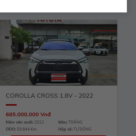
COROLLA CROSS 1.8V – 2022
685.000.000 Vnđ
Năm sản xuất:
2022
Màu:
TRẮNG
ODO:
59.844 Km
Hộp số:
TỰ ĐỘNG