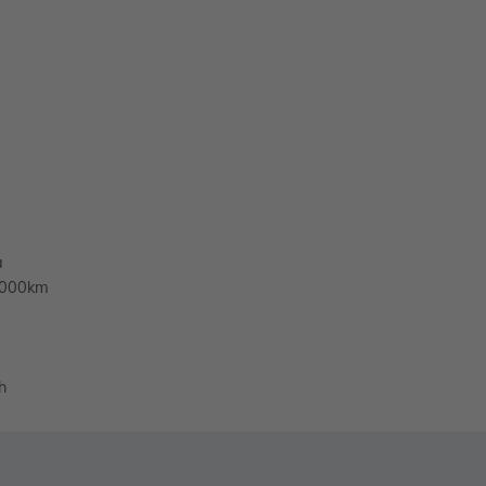
a
0.000km
h