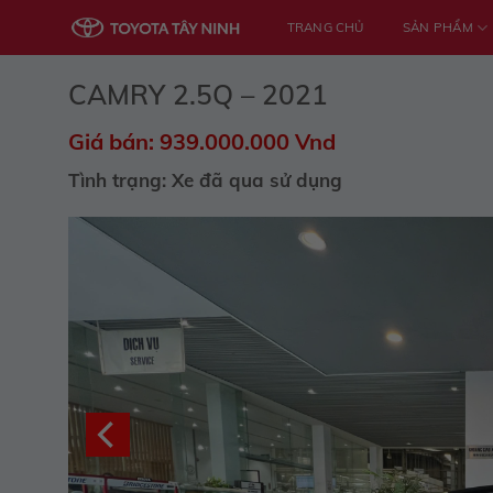
Skip
TRANG CHỦ
SẢN PHẨM
to
content
CAMRY 2.5Q – 2021
Giá bán: 939.000.000 Vnd
Tình trạng: Xe đã qua sử dụng