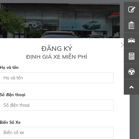
×
ĐĂNG KÝ
ĐỊNH GIÁ XE MIỄN PHÍ
Họ và tên
COROLLA ALTIS 1.8G – 2020
Số điện thoại
552.000.000 Vnđ
Năm sản xuất:
2020
Màu:
TRẮNG
ODO:
31.873 Km
Hộp số:
TỰ ĐỘNG
Biển Số Xe
Xem Xe