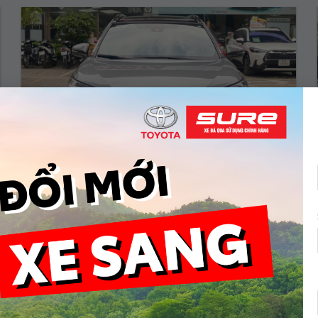
COROLLA CROSS 1.8V – 2025
799.000.000 Vnđ
Năm sản xuất:
2023
Màu:
XÁM
ODO:
9.474 Km
Hộp số:
TỰ ĐỘNG
Xem Xe