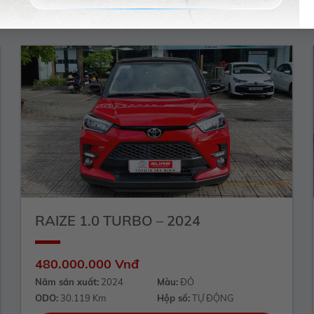
RAIZE 1.0 TURBO – 2024
480.000.000 Vnđ
Năm sản xuất:
2024
Màu:
ĐỎ
ODO:
30.119 Km
Hộp số:
TỰ ĐỘNG