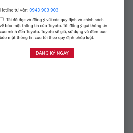
Hotline tư vấn:
0943 903 903
Tôi đã đọc và đồng ý với các quy định và chính sách
về bảo mật thông tin của Toyota. Tôi đồng ý gửi thông tin
của mình đến Toyota. Toyota sẽ giữ, sử dụng và đảm bảo
bảo mật thông tin của tôi theo quy định pháp luật.
COROLLA ALTIS 1.8G – 2019
529.000.000 Vnđ
Năm sản xuất:
2019
Màu:
BẠC
ODO:
52.017 Km
Hộp số:
TỰ ĐỘNG
Xem Xe