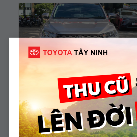
INNOVA CROSS 2.0V – 2025
835.000.000 VnĐ
Năm sản xuất:
2025
Màu:
BẠC
ODO:
17.000 Km
Hộp số:
TỰ ĐỘNG
Xem Xe