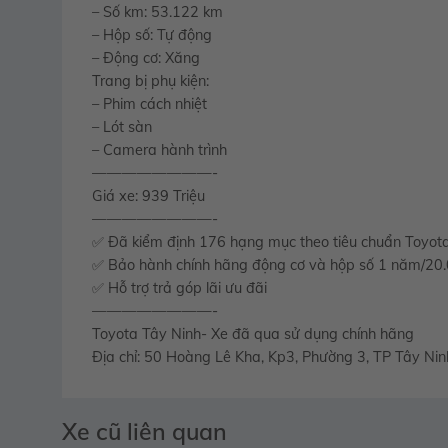
– Số km: 53.122 km
– Hộp số: Tự động
– Động cơ: Xăng
Trang bị phụ kiện:
– Phim cách nhiệt
– Lót sàn
– Camera hành trình
————————-
Giá xe: 939 Triệu
————————-
✅ Đã kiểm định 176 hạng mục theo tiêu chuẩn Toyot
✅ Bảo hành chính hãng động cơ và hộp số 1 năm/2
✅ Hỗ trợ trả góp lãi ưu đãi
————————-
Toyota Tây Ninh- Xe đã qua sử dụng chính hãng
Địa chỉ: 50 Hoàng Lê Kha, Kp3, Phường 3, TP Tây Nin
Xe cũ liên quan