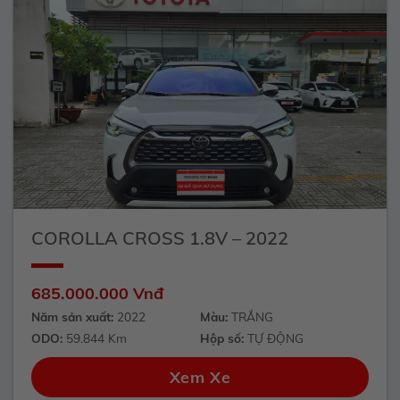
COROLLA CROSS 1.8V – 2022
685.000.000 Vnđ
Năm sản xuất:
2022
Màu:
TRẮNG
ODO:
59.844 Km
Hộp số:
TỰ ĐỘNG
Xem Xe