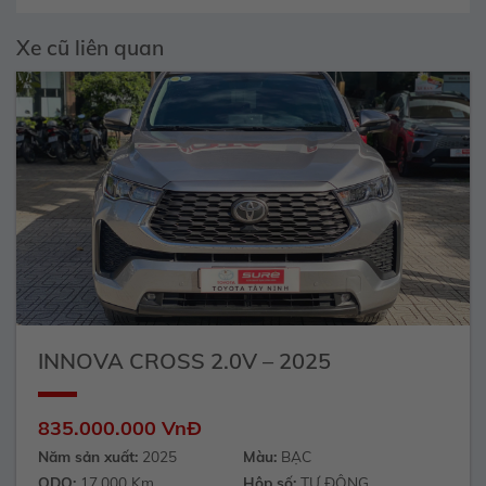
Xe cũ liên quan
INNOVA CROSS 2.0V – 2025
835.000.000 VnĐ
Năm sản xuất:
2025
Màu:
BẠC
ODO:
17.000 Km
Hộp số:
TỰ ĐỘNG