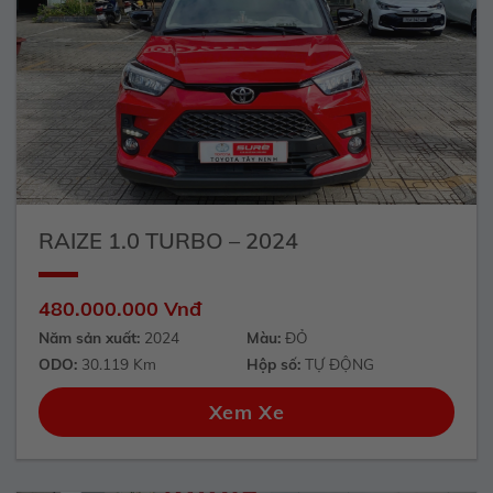
RAIZE 1.0 TURBO – 2024
480.000.000 Vnđ
Năm sản xuất:
2024
Màu:
ĐỎ
ODO:
30.119 Km
Hộp số:
TỰ ĐỘNG
Xem Xe