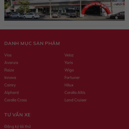
DANH MỤC SẢN PHẨM
Vios
Veloz
Avanza
Yaris
Raize
Wigo
Innova
Fortuner
Camry
Hilux
Alphard
Corolla Altis
Corolla Cross
Land Cruiser
TƯ VẤN XE
Đăng ký lái thử