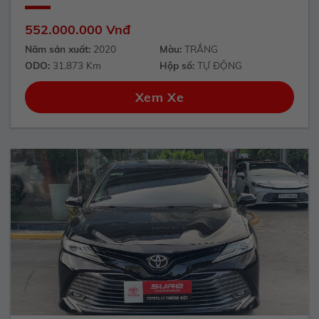
552.000.000 Vnđ
Năm sản xuất:
2020
Màu:
TRẮNG
ODO:
31.873 Km
Hộp số:
TỰ ĐỘNG
Xem Xe