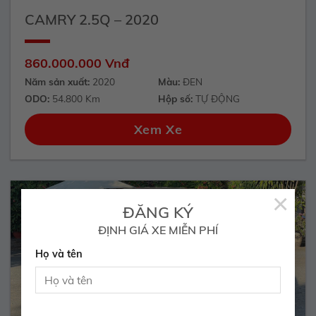
CAMRY 2.5Q – 2020
860.000.000 Vnđ
Năm sản xuất:
2020
Màu:
ĐEN
ODO:
54.800 Km
Hộp số:
TỰ ĐỘNG
Xem Xe
×
ĐĂNG KÝ
ĐỊNH GIÁ XE MIỄN PHÍ
Họ và tên