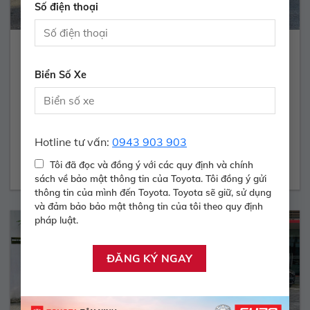
Số điện thoại
INNOVA 2.0E – 2017
Biển Số Xe
400.000.000 Vnđ
Năm sản xuất:
2016
Màu:
BẠC
ODO:
90.700 Km
Hộp số:
SỐ SÀN
Hotline tư vấn:
0943 903 903
Xem Xe
Tôi đã đọc và đồng ý với các quy định và chính
sách về bảo mật thông tin của Toyota. Tôi đồng ý gửi
thông tin của mình đến Toyota. Toyota sẽ giữ, sử dụng
và đảm bảo bảo mật thông tin của tôi theo quy định
pháp luật.