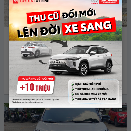
COROLLA ALTIS 1.8G – 2019
529.000.000 Vnđ
Năm sản xuất:
2019
Màu:
BẠC
ODO:
52.017 Km
Hộp số:
TỰ ĐỘNG
Xem Xe