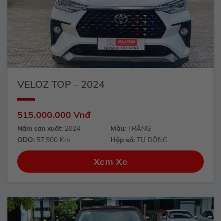
VELOZ TOP – 2024
515.000.000 Vnđ
Năm sản xuất:
2024
Màu:
TRẮNG
ODO:
57.500 Km
Hộp số:
TỰ ĐỘNG
Xem Xe