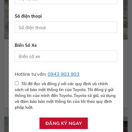
Số điện thoại
Biển Số Xe
RAIZE 1.0 TURBO – 2024
480.000.000 Vnđ
Hotline tư vấn:
0943 903 903
Năm sản xuất:
2024
Màu:
ĐỎ
ODO:
30.119 Km
Hộp số:
TỰ ĐỘNG
Tôi đã đọc và đồng ý với các quy định và chính
sách về bảo mật thông tin của Toyota. Tôi đồng ý gửi
Xem Xe
thông tin của mình đến Toyota. Toyota sẽ giữ, sử dụng
và đảm bảo bảo mật thông tin của tôi theo quy định
pháp luật.