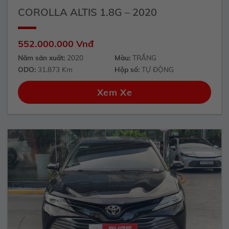
COROLLA ALTIS 1.8G – 2020
552.000.000 Vnđ
Năm sản xuất:
2020
Màu:
TRẮNG
ODO:
31.873 Km
Hộp số:
TỰ ĐỘNG
Xem Xe