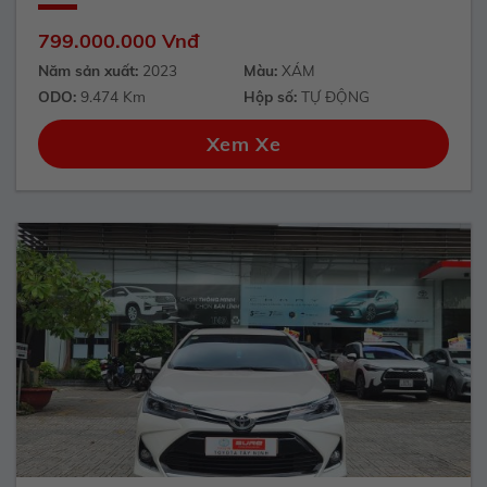
799.000.000 Vnđ
Năm sản xuất:
2023
Màu:
XÁM
ODO:
9.474 Km
Hộp số:
TỰ ĐỘNG
Xem Xe