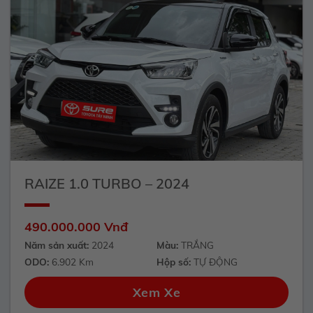
RAIZE 1.0 TURBO – 2024
490.000.000 Vnđ
Năm sản xuất:
2024
Màu:
TRẮNG
ODO:
6.902 Km
Hộp số:
TỰ ĐỘNG
Xem Xe