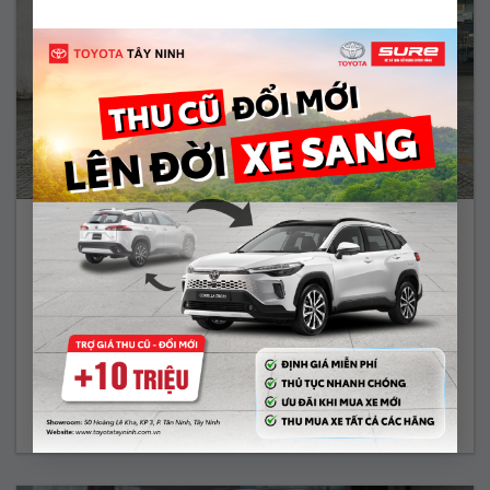
COROLLA CROSS 1.8V – 2022
685.000.000 Vnđ
Năm sản xuất:
2022
Màu:
TRẮNG
ODO:
59.844 Km
Hộp số:
TỰ ĐỘNG
Xem Xe