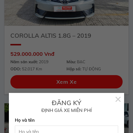
COROLLA ALTIS 1.8G – 2019
529.000.000 Vnđ
Năm sản xuất:
2019
Màu:
BẠC
ODO:
52.017 Km
Hộp số:
TỰ ĐỘNG
Xem Xe
×
ĐĂNG KÝ
ĐỊNH GIÁ XE MIỄN PHÍ
Họ và tên