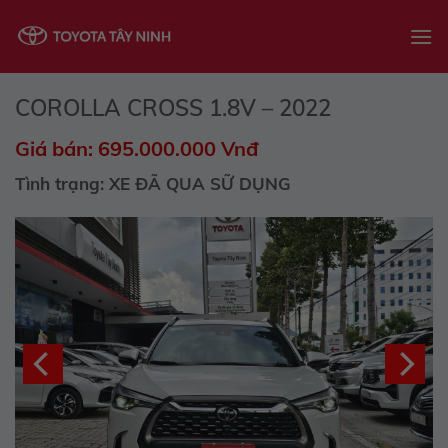
Skip
to
content
COROLLA CROSS 1.8V – 2022
Giá bán: 695.000.000 Vnđ
Tình trạng: XE ĐÃ QUA SỮ DỤNG