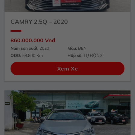
CAMRY 2.5Q – 2020
860.000.000 Vnđ
Năm sản xuất:
2020
Màu:
ĐEN
ODO:
54.800 Km
Hộp số:
TỰ ĐỘNG
Xem Xe