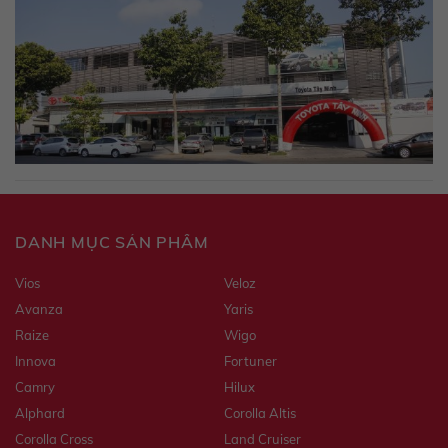
DANH MỤC SẢN PHẨM
Vios
Veloz
Avanza
Yaris
Raize
Wigo
Innova
Fortuner
Camry
Hilux
Alphard
Corolla Altis
Corolla Cross
Land Cruiser