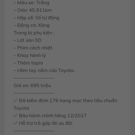
– Màu xe: Trắng
– Odo: 45.911km
– Hộp số: Số tự động
– Động cơ: Xăng
Trang bị phụ kiện :
– Lót sàn 5D
– Phim cách nhiệt
– Khay hành lý
– Thảm taplo
– Hõm tay nắm cửa Toyota.
————————-
Giá xe: 695 triệu
————————-
✅ Đã kiểm định 176 hạng mục theo tiêu chuẩn
Toyota
✅ Bảo hành chính hãng 12/2027
✅ Hỗ trợ trả góp lãi ưu đãi
————————-