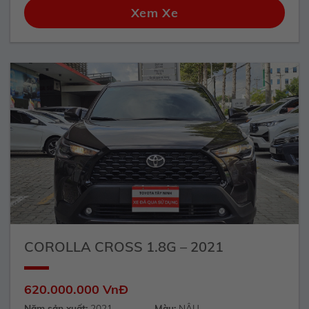
Xem Xe
COROLLA CROSS 1.8G – 2021
620.000.000 VnĐ
Năm sản xuất:
2021
Màu:
NÂU