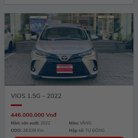
VIOS 1.5G – 2022
446.000.000 Vnđ
Năm sản xuất:
2022
Màu:
VÀNG
ODO:
28.539 Km
Hộp số:
TỰ ĐỘNG