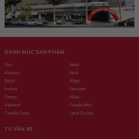
DANH MỤC SẢN PHẨM
Vios
Veloz
Avanza
Yaris
Raize
Wigo
Innova
Fortuner
Camry
Hilux
Alphard
Corolla Altis
Corolla Cross
Land Cruiser
TƯ VẤN XE