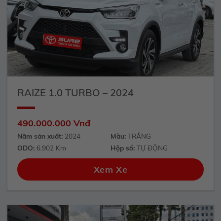
RAIZE 1.0 TURBO – 2024
490.000.000 Vnđ
Năm sản xuất:
2024
Màu:
TRẮNG
ODO:
6.902 Km
Hộp số:
TỰ ĐỘNG
Xem Xe