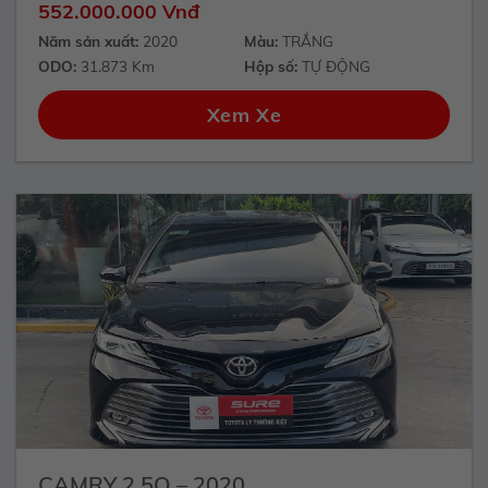
552.000.000 Vnđ
Năm sản xuất:
2020
Màu:
TRẮNG
ODO:
31.873 Km
Hộp số:
TỰ ĐỘNG
Xem Xe
CAMRY 2.5Q – 2020