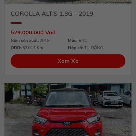
COROLLA ALTIS 1.8G – 2019
529.000.000 Vnđ
Năm sản xuất:
2019
Màu:
BẠC
ODO:
52.017 Km
Hộp số:
TỰ ĐỘNG
Xem Xe