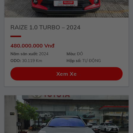
RAIZE 1.0 TURBO – 2024
480.000.000 Vnđ
Năm sản xuất:
2024
Màu:
ĐỎ
ODO:
30.119 Km
Hộp số:
TỰ ĐỘNG
Xem Xe