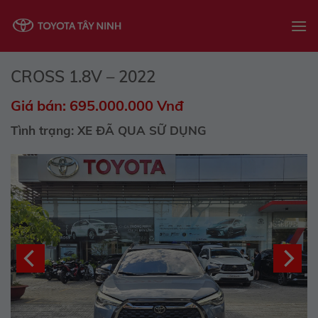
Skip
to
content
CROSS 1.8V – 2022
Giá bán: 695.000.000 Vnđ
Tình trạng: XE ĐÃ QUA SỮ DỤNG