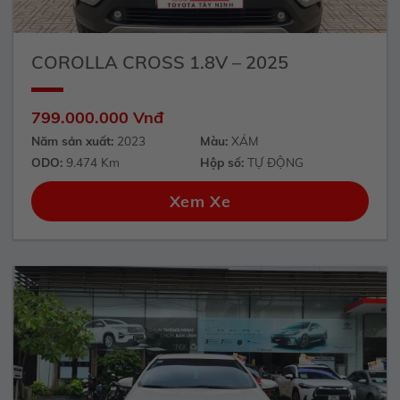
COROLLA CROSS 1.8V – 2025
799.000.000 Vnđ
Năm sản xuất:
2023
Màu:
XÁM
ODO:
9.474 Km
Hộp số:
TỰ ĐỘNG
Xem Xe