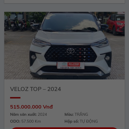
VELOZ TOP – 2024
515.000.000 Vnđ
Năm sản xuất:
2024
Màu:
TRẮNG
ODO:
57.500 Km
Hộp số:
TỰ ĐỘNG