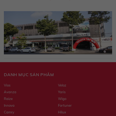
DANH MỤC SẢN PHẨM
Vios
Veloz
Avanza
Yaris
Raize
Wigo
Innova
Fortuner
Camry
Hilux