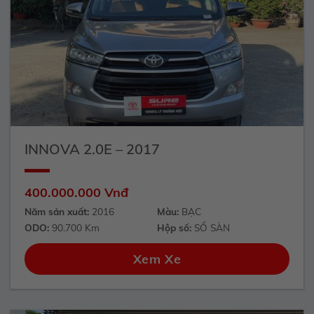
INNOVA 2.0E – 2017
400.000.000 Vnđ
Năm sản xuất:
2016
Màu:
BẠC
ODO:
90.700 Km
Hộp số:
SỐ SÀN
Xem Xe