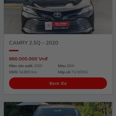
CAMRY 2.5Q – 2020
860.000.000 Vnđ
Năm sản xuất:
2020
Màu:
ĐEN
ODO:
54.800 Km
Hộp số:
TỰ ĐỘNG
Xem Xe