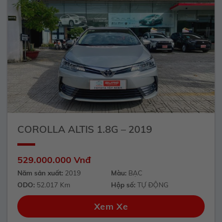
COROLLA ALTIS 1.8G – 2019
529.000.000 Vnđ
Năm sản xuất:
2019
Màu:
BẠC
ODO:
52.017 Km
Hộp số:
TỰ ĐỘNG
Xem Xe