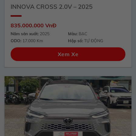
INNOVA CROSS 2.0V – 2025
835.000.000 VnĐ
Năm sản xuất:
2025
Màu:
BẠC
ODO:
17.000 Km
Hộp số:
TỰ ĐỘNG
Xem Xe