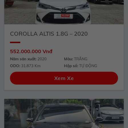
COROLLA ALTIS 1.8G – 2020
552.000.000 Vnđ
Năm sản xuất:
2020
Màu:
TRẮNG
ODO:
31.873 Km
Hộp số:
TỰ ĐỘNG
Xem Xe