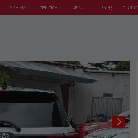
DỊCH VỤ
TIỆN TÍCH
XE CŨ
LIÊN HỆ
TIN TỨC