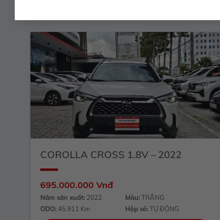
COROLLA CROSS 1.8V – 2022
695.000.000 Vnđ
Năm sản xuất:
2022
Màu:
TRẮNG
ODO:
45.911 Km
Hộp số:
TỰ ĐỘNG