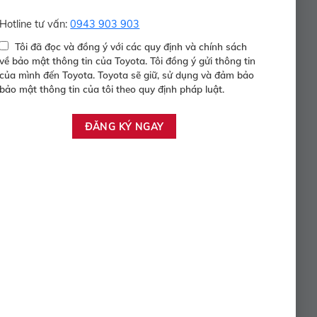
Hotline tư vấn:
0943 903 903
Tôi đã đọc và đồng ý với các quy định và chính sách
về bảo mật thông tin của Toyota. Tôi đồng ý gửi thông tin
của mình đến Toyota. Toyota sẽ giữ, sử dụng và đảm bảo
bảo mật thông tin của tôi theo quy định pháp luật.
COROLLA CROSS 1.8V – 2022
685.000.000 Vnđ
Năm sản xuất:
2022
Màu:
TRẮNG
ODO:
59.844 Km
Hộp số:
TỰ ĐỘNG
Xem Xe