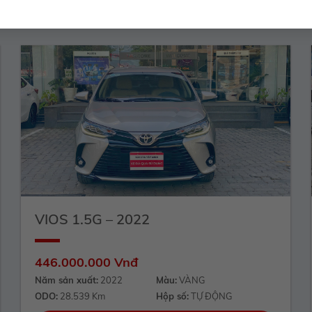
VIOS 1.5G – 2022
446.000.000 Vnđ
Năm sản xuất:
2022
Màu:
VÀNG
ODO:
28.539 Km
Hộp số:
TỰ ĐỘNG