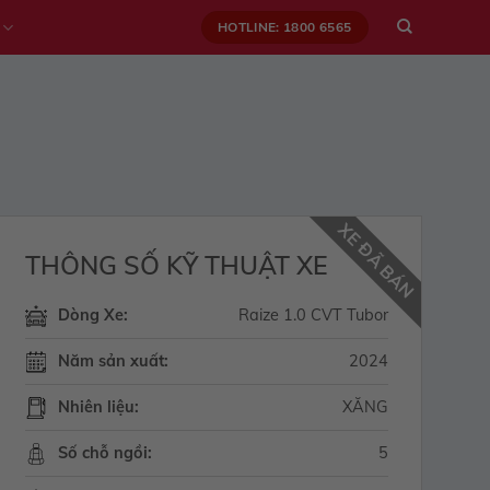
HOTLINE: 1800 6565
XE ĐÃ BÁN
THÔNG SỐ KỸ THUẬT XE
Dòng Xe:
Raize 1.0 CVT Tubor
Năm sản xuất:
2024
Nhiên liệu:
XĂNG
Số chỗ ngồi:
5