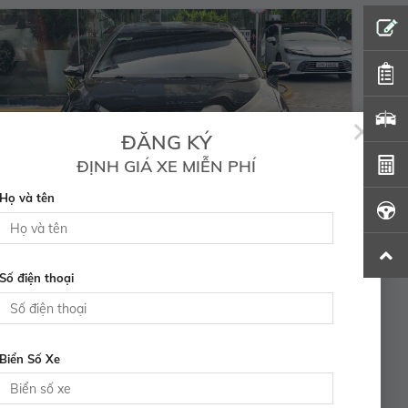
×
ĐĂNG KÝ
ĐỊNH GIÁ XE MIỄN PHÍ
Họ và tên
CAMRY 2.5Q – 2020
Số điện thoại
860.000.000 Vnđ
Năm sản xuất:
2020
Màu:
ĐEN
ODO:
54.800 Km
Hộp số:
TỰ ĐỘNG
Biển Số Xe
Xem Xe