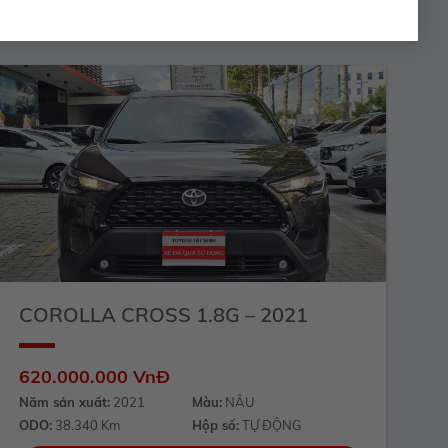
COROLLA CROSS 1.8G – 2021
620.000.000 VnĐ
Năm sản xuất:
2021
Màu:
NÂU
ODO:
38.340 Km
Hộp số:
TỰ ĐỘNG