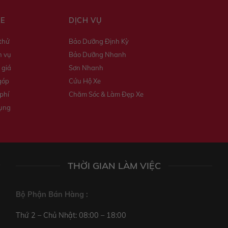
XE
DỊCH VỤ
 thử
Bảo Dưỡng Định Kỳ
h vụ
Bảo Dưỡng Nhanh
 giá
Sơn Nhanh
góp
Cứu Hộ Xe
phí
Chăm Sóc & Làm Đẹp Xe
dụng
THỜI GIAN LÀM VIỆC
Bộ Phận Bán Hàng :
Thứ 2 – Chủ Nhật: 08:00 – 18:00