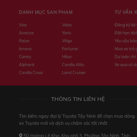
DANH MỤC SẢN PHẨM
TƯ VẤN 
Vios
Veloz
Đăng ký lái
Avanza
Yaris
Đặt hẹn dịc
Raize
Wigo
Yêu cầu báo
Innova
Fortuner
Mua xe trả 
Camry
Hilux
Dự toán chi 
Alphard
Corolla Altis
Xe qua sử 
Corolla Cross
Land Cruiser
THÔNG TIN LIÊN HỆ
Tìm kiếm ngay đại lý Toyota Tây Ninh để chọn mua dòng
xe Toyota mới và dịch vụ chăm sóc tốt nhất
50 Hoàng Lê Kha, Khu phố 3, Phường Tân Ninh, Tỉnh