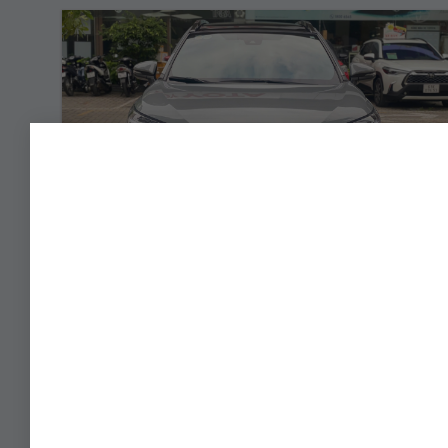
COROLLA CROSS 1.8V – 2025
799.000.000 Vnđ
Năm sản xuất:
2023
Màu:
XÁM
ODO:
9.474 Km
Hộp số:
TỰ ĐỘNG
Xem Xe