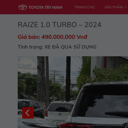
Skip
TRANG CHỦ
SẢN PHẨM
to
content
RAIZE 1.0 TURBO – 2024
Giá bán: 490.000.000 Vnđ
Tình trạng: XE ĐÃ QUA SỮ DỤNG