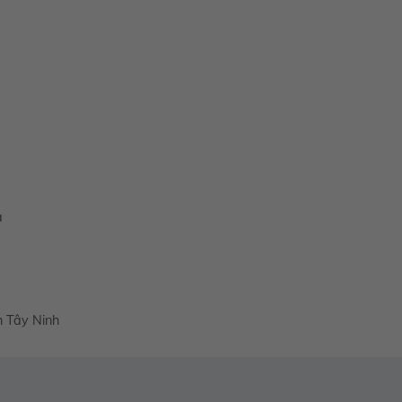
a
h Tây Ninh