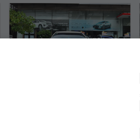
COROLLA ALTIS 1.8G – 2020
552.000.000 Vnđ
Năm sản xuất:
2020
Màu:
TRẮNG
ODO:
31.873 Km
Hộp số:
TỰ ĐỘNG
Xem Xe