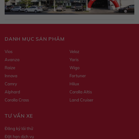
DANH MỤC SẢN PHẨM
Vios
Veloz
Avanza
Yaris
Raize
Wigo
Innova
Fortuner
Camry
Hilux
Alphard
Corolla Altis
Corolla Cross
Land Cruiser
TƯ VẤN XE
Đăng ký lái thử
Đặt hẹn dịch vụ