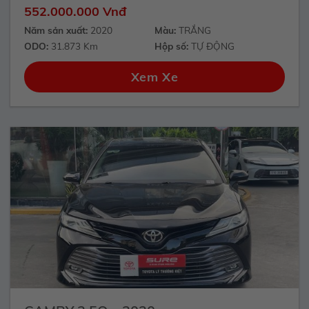
552.000.000 Vnđ
Năm sản xuất:
2020
Màu:
TRẮNG
ODO:
31.873 Km
Hộp số:
TỰ ĐỘNG
Xem Xe