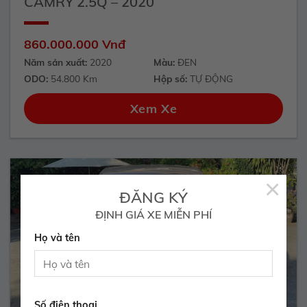
CAMRY 2.5Q – 2020
860.000.000 Vnđ
Năm sản xuất:
2020
Màu:
ĐEN
ODO:
54.800 Km
Hộp số:
TỰ ĐỘNG
Xem Xe
×
ĐĂNG KÝ
ĐỊNH GIÁ XE MIỄN PHÍ
Họ và tên
Số điện thoại