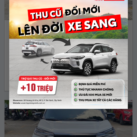
COROLLA ALTIS 1.8G – 2019
529.000.000 Vnđ
Năm sản xuất:
2019
Màu:
BẠC
ODO:
52.017 Km
Hộp số:
TỰ ĐỘNG
Xem Xe