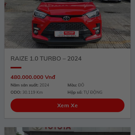
RAIZE 1.0 TURBO – 2024
480.000.000 Vnđ
Năm sản xuất:
2024
Màu:
ĐỎ
ODO:
30.119 Km
Hộp số:
TỰ ĐỘNG
Xem Xe