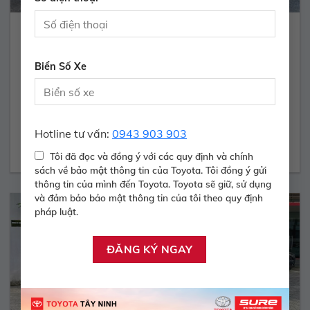
INNOVA 2.0E – 2017
Biển Số Xe
400.000.000 Vnđ
Năm sản xuất:
2016
Màu:
BẠC
ODO:
90.700 Km
Hộp số:
SỐ SÀN
Hotline tư vấn:
0943 903 903
Xem Xe
Tôi đã đọc và đồng ý với các quy định và chính
sách về bảo mật thông tin của Toyota. Tôi đồng ý gửi
thông tin của mình đến Toyota. Toyota sẽ giữ, sử dụng
và đảm bảo bảo mật thông tin của tôi theo quy định
pháp luật.