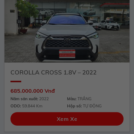
COROLLA CROSS 1.8V – 2022
685.000.000 Vnđ
Năm sản xuất:
2022
Màu:
TRẮNG
ODO:
59.844 Km
Hộp số:
TỰ ĐỘNG
Xem Xe