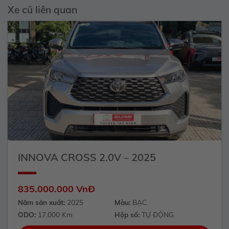
Xe cũ liên quan
INNOVA CROSS 2.0V – 2025
835.000.000 VnĐ
Năm sản xuất:
2025
Màu:
BẠC
ODO:
17.000 Km
Hộp số:
TỰ ĐỘNG