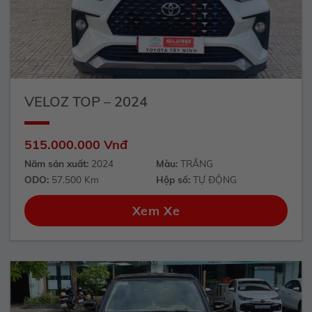
VELOZ TOP – 2024
515.000.000 Vnđ
Năm sản xuất:
2024
Màu:
TRẮNG
ODO:
57.500 Km
Hộp số:
TỰ ĐỘNG
Xem Xe