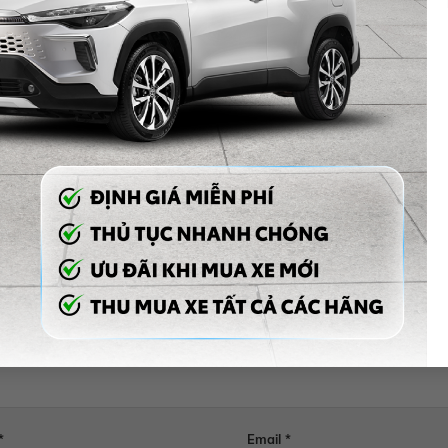
Bảo Dưỡng Liền Tay, Vận May Gõ Cửa
trình “
” không chỉ là dịp để
ể nhận về những phần quà giá trị từ Toyota Tây Ninh. Với nhiều ưu đãi
 bất kỳ chủ xe Toyota nào cũng không nên bỏ lỡ.
lại một bình luận
l của bạn sẽ không được hiển thị công khai.
Các trường bắt buộc đượ
 luận
*
*
Email
*