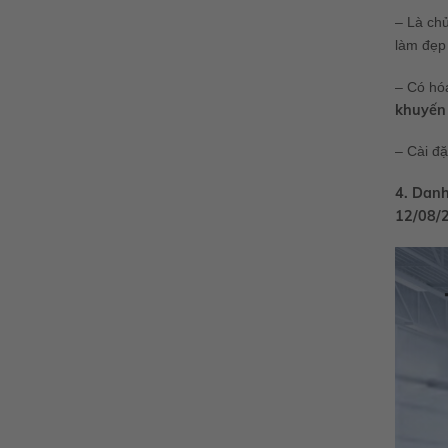
– Là chủ
làm đẹp 
– Có hóa
khuyến
– Cài đ
4. Danh
12/08/