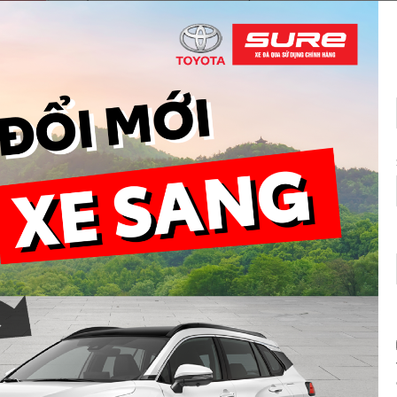
 gian trao thưởng:
g quy định của thể lệ chương trình, trong vòng tối đa 6 ngày kể từ ng
 sẽ liên hệ trực tiếp qua điện thoại để mời khách hàng đến nhận giải th
tiết xin liên hệ Hotline: 1800 6565
việc từ 8:00 – 17:00 từ thứ Hai đến thứ Bảy
————————————