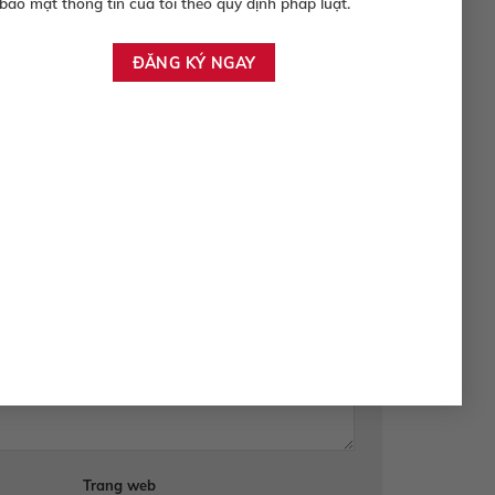
bảo mật thông tin của tôi theo quy định pháp luật.
 quý khách hàng chăm sóc xế yêu của mình mà còn là
 hấp dẫn và cơ hội trúng thưởng lớn, đây là chương
c đánh dấu
*
Trang web