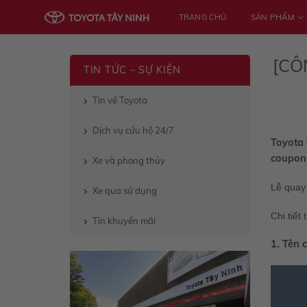
Skip
TRANG CHỦ
SẢN PHẨM
to
content
[CÔ
TIN TỨC – SỰ KIỆN
Tin về Toyota
Dịch vụ cứu hộ 24/7
Toyota 
coupon 
Xe và phong thủy
Lễ quay 
Xe qua sử dụng
Chi tiết
Tin khuyến mãi
1. Tên 