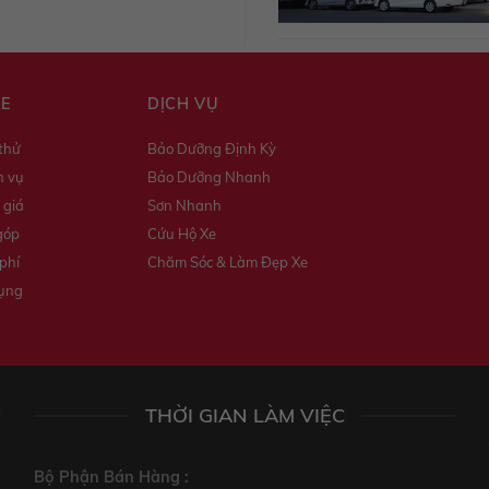
XE
DỊCH VỤ
 thử
Bảo Dưỡng Định Kỳ
h vụ
Bảo Dưỡng Nhanh
 giá
Sơn Nhanh
góp
Cứu Hộ Xe
phí
Chăm Sóc & Làm Đẹp Xe
dụng
THỜI GIAN LÀM VIỆC
Bộ Phận Bán Hàng :