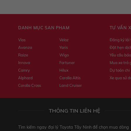
DANH MỤC SẢN PHẨM
TƯ VẤN 
Vios
Veloz
Đăng ký lái
Avanza
Yaris
Đặt hẹn dịc
Raize
Wigo
Yêu cầu báo
Innova
Fortuner
Mua xe trả 
Camry
Hilux
Dự toán chi 
Alphard
Corolla Altis
Xe qua sử 
Corolla Cross
Land Cruiser
THÔNG TIN LIÊN HỆ
Tìm kiếm ngay đại lý Toyota Tây Ninh để chọn mua dòng