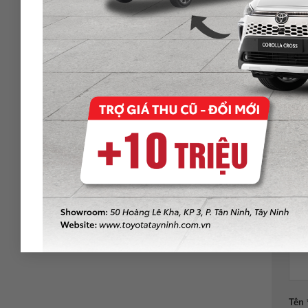
Chương 
cơ hội đ
trình mà
Để 
Emai
Bình
Tên