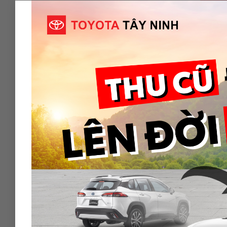
5. Thời
Theo đún
Tây Ninh
Mọi chi 
Giờ làm 
———