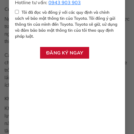
Hotline tư vấn:
0943 903 903
Cảm biến và camera
Tôi đã đọc và đồng ý với các quy định và chính
sách về bảo mật thông tin của Toyota. Tôi đồng ý gửi
Ngoài ra, một số phiên bản của Toyota Innova cũ còn được
thông tin của mình đến Toyota. Toyota sẽ giữ, sử dụng
trang bị cảm biến đỗ xe và camera lùi. Điều này giúp
và đảm bảo bảo mật thông tin của tôi theo quy định
người lái dễ dàng quan sát xung quanh khi đỗ xe, giảm
pháp luật.
thiểu nguy cơ xảy ra tai nạn.
Các cảm biến này hoạt động rất nhạy bén, sẽ cảnh báo
cho bạn khi có vật cản phía sau, đồng thời giúp việc đỗ xe
trở nên đơn giản hơn bao giờ hết. Nếu bạn là người mới
lái xe, đây sẽ là một trong những tính năng vô cùng hữu
ích.
Khung xe và cấu trúc
Khung xe của Toyota Innova cũ được làm từ thép cường
lực, giúp tăng cường độ bền và khả năng chịu lực. Điều
này không chỉ đảm bảo an toàn cho hành khách mà còn
tăng cường độ bền cho xe trong quá trình sử dụng.