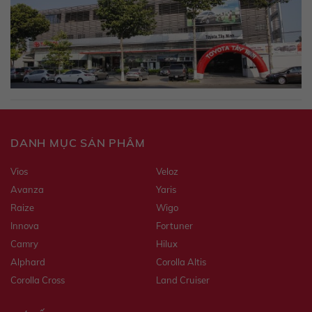
DANH MỤC SẢN PHẨM
Vios
Veloz
Avanza
Yaris
Raize
Wigo
Innova
Fortuner
Camry
Hilux
Alphard
Corolla Altis
Corolla Cross
Land Cruiser