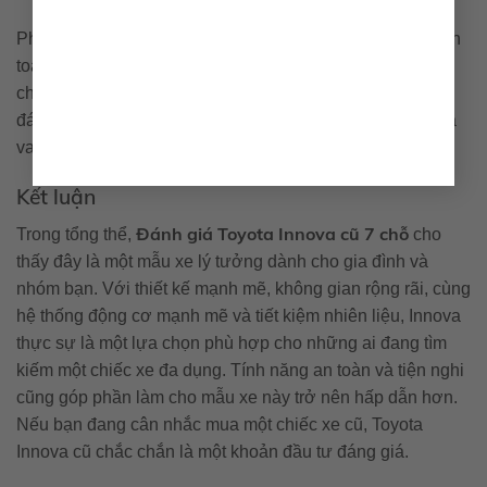
Phần khung cũng được thiết kế theo tiêu chuẩn cao về an
toàn, giúp giảm thiểu tối đa rủi ro trong trường hợp va
chạm. Chính vì lý do này, Toyota Innova cũ luôn được
đánh giá cao về mức độ an toàn trong những bài kiểm tra
va chạm.
Kết luận
Đánh giá Toyota Innova cũ 7 chỗ
Trong tổng thể,
cho
thấy đây là một mẫu xe lý tưởng dành cho gia đình và
nhóm bạn. Với thiết kế mạnh mẽ, không gian rộng rãi, cùng
hệ thống động cơ mạnh mẽ và tiết kiệm nhiên liệu, Innova
thực sự là một lựa chọn phù hợp cho những ai đang tìm
kiếm một chiếc xe đa dụng. Tính năng an toàn và tiện nghi
cũng góp phần làm cho mẫu xe này trở nên hấp dẫn hơn.
Nếu bạn đang cân nhắc mua một chiếc xe cũ, Toyota
Innova cũ chắc chắn là một khoản đầu tư đáng giá.