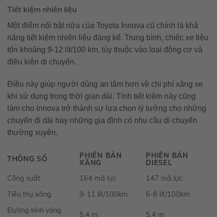
Tiết kiệm nhiên liệu
Một điểm nổi bật nữa của Toyota Innova cũ chính là khả
năng tiết kiệm nhiên liệu đáng kể. Trung bình, chiếc xe tiêu
tốn khoảng 9-12 lít/100 km, tùy thuộc vào loại động cơ và
điều kiện di chuyển.
Điều này giúp người dùng an tâm hơn về chi phí xăng xe
khi sử dụng trong thời gian dài. Tính tiết kiệm này cũng
làm cho Innova trở thành sự lựa chọn lý tưởng cho những
chuyến đi dài hay những gia đình có nhu cầu di chuyển
thường xuyên.
PHIÊN BẢN
PHIÊN BẢN
THÔNG SỐ
XĂNG
DIESEL
Công suất
164 mã lực
147 mã lực
Tiêu thụ xăng
9-11 lít/100km
6-8 lít/100km
Đường kính vòng
5.4 m
5.4 m