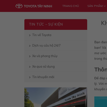
Skip
TRANG CHỦ
SẢN PHẨM
to
content
K
TIN TỨC – SỰ KIỆN
Tin về Toyota
Bạn đang
Dịch vụ cứu hộ 24/7
bạn! Và 
mơ ước v
Xe và phong thủy
trong th
Xe qua sử dụng
Thôn
Tin khuyến mãi
Để đáp ứ
lý. Với 
khuyến m