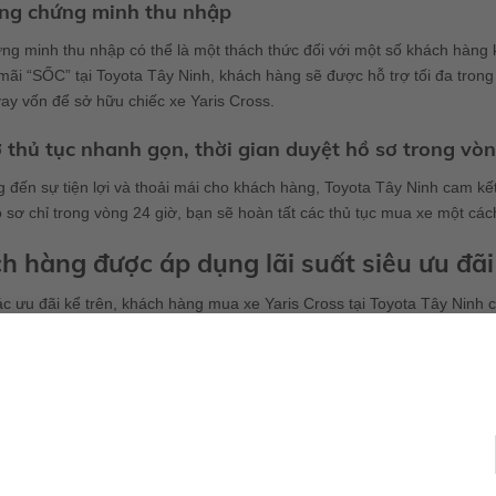
ng chứng minh thu nhập
ng minh thu nhập có thể là một thách thức đối với một số khách hàng
ãi “SỐC” tại Toyota Tây Ninh, khách hàng sẽ được hỗ trợ tối đa trong
vay vốn để sở hữu chiếc xe Yaris Cross.
 thủ tục nhanh gọn, thời gian duyệt hồ sơ trong vò
đến sự tiện lợi và thoải mái cho khách hàng, Toyota Tây Ninh cam kết
 sơ chỉ trong vòng 24 giờ, bạn sẽ hoàn tất các thủ tục mua xe một cách
h hàng được áp dụng lãi suất siêu ưu đã
c ưu đãi kể trên, khách hàng mua xe Yaris Cross tại Toyota Tây Ninh c
m. Đây là một mức lãi suất rất hấp dẫn và thấp nhất trên thị trường hiệ