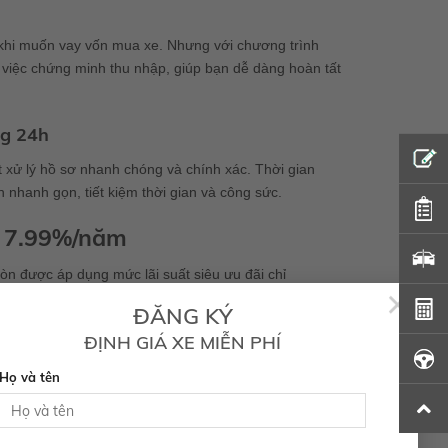
 khi muốn vay vốn mua xe. Nhưng với chương trình
 việc chứng minh thu nhập, giúp bạn dễ dàng hoàn tất
ng 24h
 xử lý hồ sơ nhanh chóng và chính xác. Thời gian
 nhanh gọn, tiết kiệm thời gian và công sức.
i 7.99%/năm
òn được áp dụng mức lãi suất siêu ưu đãi chỉ
×
n nay, giúp bạn tiết kiệm chi phí khi vay vốn mua xe.
ĐĂNG KÝ
ĐỊNH GIÁ XE MIỄN PHÍ
Họ và tên