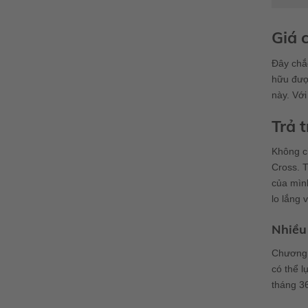
Giá 
Đây chắc
hữu được
này. Với
Trả 
Không ch
Cross. T
của mình
lo lắng v
Nhiều 
Chương 
có thể l
tháng 36