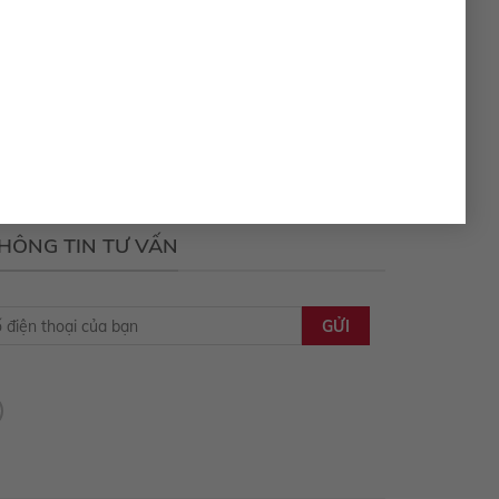
h hàng mua xe Toyota tại Toyota Tây Ninh. Chương
, Fortuner, Rush, Wigo, Yaris, Avanza, Hilux, Hiace và
ây Ninh đang mang đến những ưu đãi hấp dẫn và giá cả
nh để sở hữu chiếc xe mơ ước của bạn với giá ưu đãi
inh sẽ luôn sẵn sàng tư vấn và hỗ trợ bạn trong quá
 đi thú vị cùng Yaris Cross!
THÔNG TIN TƯ VẤN