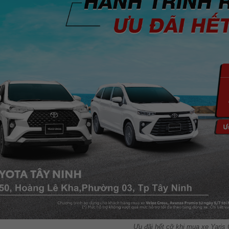
Ưu đãi hết cỡ khi mua xe Yaris