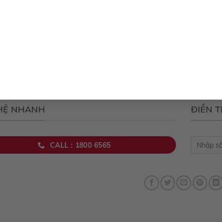
 hưởng ưu đãi “SỐC” khi mua xe Yaris Cross, khách hàng cần là khác
 dụng cho tất cả các dòng xe Toyota bao gồm: Vios, Altis, Camry, Innova
oss.
, chương trình khuyến mãi “SỐC” khi mua xe Yaris Cross tại Toyota T
nh nhất cho khách hàng. Hãy nhanh tay đến ngay đại lý Toyota Tây Ni
g có. Đội ngũ nhân viên chuyên nghiệp và nhiệt tình của Toyota Tây N
a xe. Chúc bạn tìm được chiếc xe phù hợp và trải nghiệm những chuyến
 HỆ NHANH
ĐIỀN 
CALL : 1800 6565