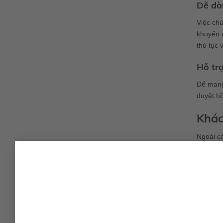
Dễ dà
Việc chứ
khuyến m
thủ tục 
Hỗ trợ
Để mang 
duyệt hồ
Khác
Ngoài cá
7.99%/nă