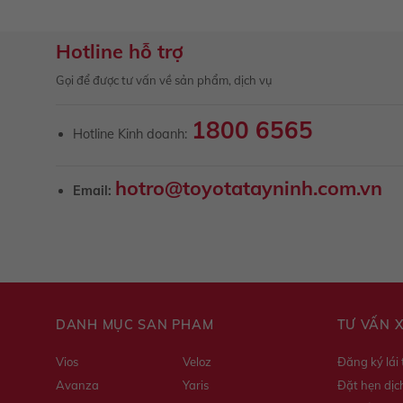
Hotline hỗ trợ
Gọi để được tư vấn về sản phẩm, dịch vụ
1800 6565
Hotline Kinh doanh:
hotro@toyotatayninh.com.vn
Email:
DANH MỤC SẢN PHẨM
TƯ VẤN 
Vios
Veloz
Đăng ký lái
Avanza
Yaris
Đặt hẹn dịc