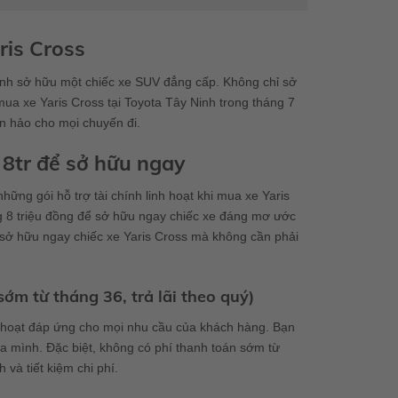
ris Cross
định sở hữu một chiếc xe SUV đẳng cấp. Không chỉ sở
ua xe Yaris Cross tại Toyota Tây Ninh trong tháng 7
àn hảo cho mọi chuyến đi.
 8tr để sở hữu ngay
ng gói hỗ trợ tài chính linh hoạt khi mua xe Yaris
ng 8 triệu đồng để sở hữu ngay chiếc xe đáng mơ ước
 sở hữu ngay chiếc xe Yaris Cross mà không cần phải
sớm từ tháng 36, trả lãi theo quý)
 hoạt đáp ứng cho mọi nhu cầu của khách hàng. Bạn
ủa mình. Đặc biệt, không có phí thanh toán sớm từ
 và tiết kiệm chi phí.