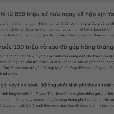
chỉ từ 650 triệu sở hữu ngay xế hộp xịn Ya
 chắn là một thông tin không nên bỏ lỡ đối với những ai đang có dự 
 một chiếc xe đáng mơ ước, bạn còn có cơ hội tiết kiệm đáng kể khi m
 giá chỉ từ 650 triệu đồng, bạn đã có thể sở hữu ngay một chiếc xe ho
trước 130 triệu và sau đó góp hàng tháng
ỉ giá thành hấp dẫn, Toyota Tây Ninh còn mang đến cho khách hàng nhữ
heo đó, bạn chỉ cần trả trước 130 triệu đồng và sau đó góp hàng thá
. Đây là một mức trả góp rất hợp lý và dễ dàng để khách hàng có thể
ề tài chính.
gói vay linh hoạt. (Không phát sinh phí thanh toán 
trình khuyến mãi của Toyota Tây Ninh còn bao gồm nhiều gói vay linh
ựa chọn thời hạn vay và mức trả góp hàng tháng phù hợp với túi tiền c
 và bạn chỉ cần trả lãi suất theo quý, giúp bạn dễ dàng quản lý tài chính