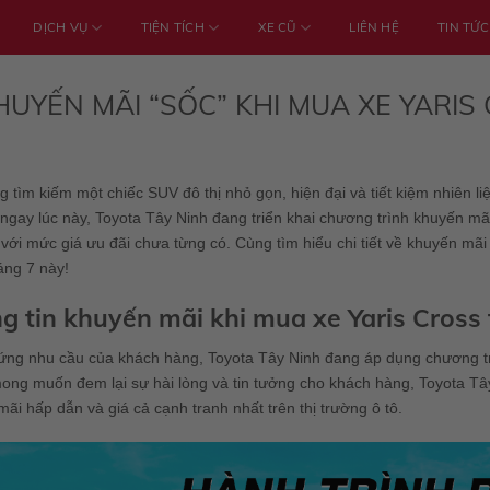
DỊCH VỤ
TIỆN TÍCH
XE CŨ
LIÊN HỆ
TIN TỨC
HUYẾN MÃI “SỐC” KHI MUA XE YARIS 
 tìm kiếm một chiếc SUV đô thị nhỏ gọn, hiện đại và tiết kiệm nhiên l
ngay lúc này, Toyota Tây Ninh đang triển khai chương trình khuyến m
ới mức giá ưu đãi chưa từng có. Cùng tìm hiểu chi tiết về khuyến mãi
áng 7 này!
g tin khuyến mãi khi mua xe Yaris Cross 
ng nhu cầu của khách hàng, Toyota Tây Ninh đang áp dụng chương trìn
mong muốn đem lại sự hài lòng và tin tưởng cho khách hàng, Toyota T
ãi hấp dẫn và giá cả cạnh tranh nhất trên thị trường ô tô.