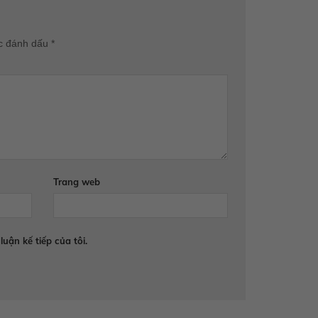
c đánh dấu
*
Trang web
luận kế tiếp của tôi.