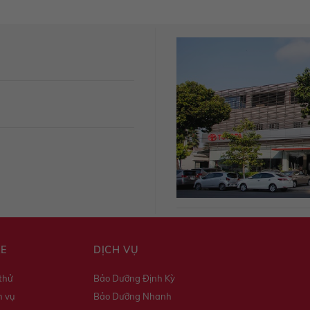
XE
DỊCH VỤ
 thử
Bảo Dưỡng Định Kỳ
h vụ
Bảo Dưỡng Nhanh