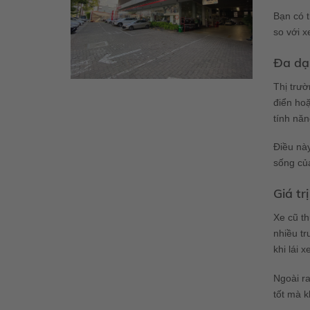
Bạn có t
so với x
Đa dạ
Thị trư
điển hoặ
tính năn
Điều này
sống của
Giá tr
Xe cũ th
nhiều tr
khi lái x
Ngoài ra
tốt mà k