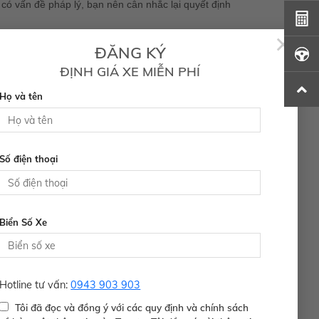
có vấn đề pháp lý, bạn nên cân nhắc lại quyết định
×
ĐĂNG KÝ
 đề gì liên quan đến tài chính hay pháp lý với chiếc
ĐỊNH GIÁ XE MIỄN PHÍ
Họ và tên
e. Chạy thử ở nhiều địa hình và tốc độ khác nhau để
và độ ổn định trong suốt quá trình lái. Nếu có bất kỳ
Số điện thoại
 âm thanh, và các tiện ích khác. Đảm bảo rằng mọi
Biển Số Xe
 hoặc qua các trung gian. Mỗi phương thức đều có
Hotline tư vấn:
0943 903 903
Tôi đã đọc và đồng ý với các quy định và chính sách