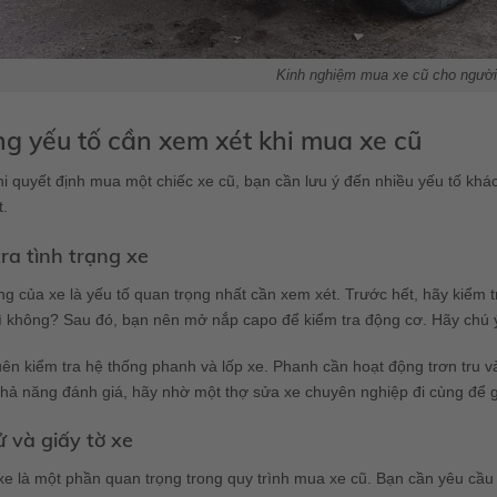
Kinh nghiệm mua xe cũ cho người 
g yếu tố cần xem xét khi mua xe cũ
i quyết định mua một chiếc xe cũ, bạn cần lưu ý đến nhiều yếu tố kh
.
ra tình trạng xe
ng của xe là yếu tố quan trọng nhất cần xem xét. Trước hết, hãy kiểm t
ì không? Sau đó, bạn nên mở nắp capo để kiểm tra động cơ. Hãy chú ý
ên kiểm tra hệ thống phanh và lốp xe. Phanh cần hoạt động trơn tru 
khả năng đánh giá, hãy nhờ một thợ sửa xe chuyên nghiệp đi cùng để g
ử và giấy tờ xe
xe là một phần quan trọng trong quy trình mua xe cũ. Bạn cần yêu cầu 