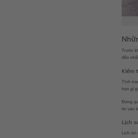
Nhữn
Trước kh
đắn nhất
Kiểm t
Tình trạ
han gỉ g
Đừng qu
tin vào 
Lịch s
Lịch sử 