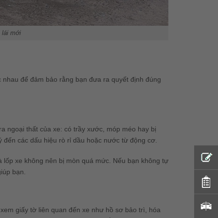
lái mới
ác nhau để đảm bảo rằng bạn đưa ra quyết định đúng
ra ngoại thất của xe: có trầy xước, móp méo hay bị
 đến các dấu hiệu rò rỉ dầu hoặc nước từ động cơ.
và lốp xe không nên bị mòn quá mức. Nếu bạn không tự
iúp bạn.
xem giấy tờ liên quan đến xe như hồ sơ bảo trì, hóa