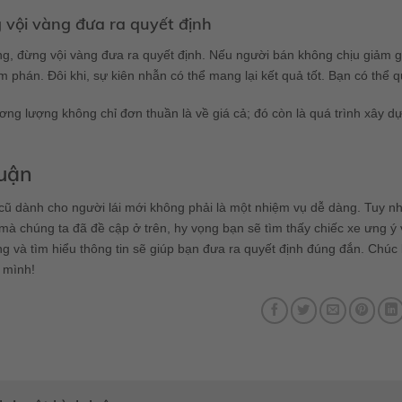
 vội vàng đưa ra quyết định
g, đừng vội vàng đưa ra quyết định. Nếu người bán không chịu giảm gi
 phán. Đôi khi, sự kiên nhẫn có thể mang lại kết quả tốt. Bạn có thể q
ơng lượng không chỉ đơn thuần là về giá cả; đó còn là quá trình xây d
luận
cũ dành cho người lái mới không phải là một nhiệm vụ dễ dàng. Tuy n
mà chúng ta đã đề cập ở trên, hy vọng bạn sẽ tìm thấy chiếc xe ưng ý 
ng và tìm hiểu thông tin sẽ giúp bạn đưa ra quyết định đúng đắn. Chúc
 mình!