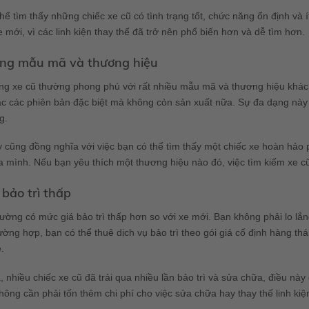
hể tìm thấy những chiếc xe cũ có tình trạng tốt, chức năng ổn định và 
e mới, vì các linh kiện thay thế đã trở nên phổ biến hơn và dễ tìm hơn.
ng mẫu mã và thương hiệu
ờng xe cũ thường phong phú với rất nhiều mẫu mã và thương hiệu khác
c các phiên bản đặc biệt mà không còn sản xuất nữa. Sự đa dạng này 
g.
 cũng đồng nghĩa với việc bạn có thể tìm thấy một chiếc xe hoàn hảo
 mình. Nếu bạn yêu thích một thương hiệu nào đó, việc tìm kiếm xe cũ
ị bảo trì thấp
ường có mức giá bảo trì thấp hơn so với xe mới. Bạn không phải lo lắn
ường hợp, bạn có thể thuê dịch vụ bảo trì theo gói giá cố định hàng th
e.
, nhiều chiếc xe cũ đã trải qua nhiều lần bảo trì và sửa chữa, điều nà
hông cần phải tốn thêm chi phí cho việc sửa chữa hay thay thế linh kiệ