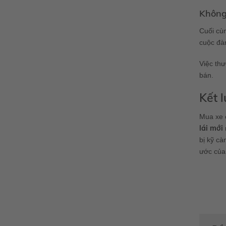
Không
Cuối cùn
cuộc đàm
Việc thư
bán.
Kết 
Mua xe 
lái mới
bị kỹ cà
ước của