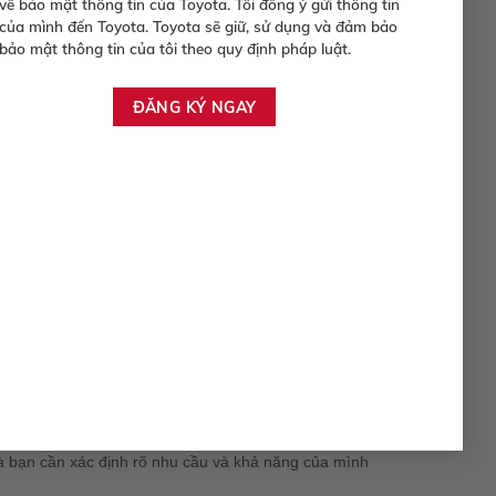
về bảo mật thông tin của Toyota. Tôi đồng ý gửi thông tin
 tin cậy. Người bán chính chủ thường hiểu rõ về lịch
của mình đến Toyota. Toyota sẽ giữ, sử dụng và đảm bảo
bảo mật thông tin của tôi theo quy định pháp luật.
ông trung thực, bạn có thể gặp phải những chiếc xe
ểm tra kỹ trước khi quyết định.
, có thể giúp bạn tiết kiệm thời gian và công sức.
 tâm hơn về chiếc xe mình mua.
n phải kiểm tra kỹ lưỡng để đảm bảo rằng trung gian
ó thể sẽ an toàn hơn khi chọn mua qua trung gian. Tuy
ng lại nhiều lợi ích hơn.
à bạn cần xác định rõ nhu cầu và khả năng của mình