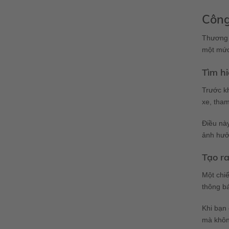
Công
Thương 
một mức
Tìm hi
Trước k
xe, tham
Điều này
ảnh hưở
Tạo ra
Một chiế
thông bá
Khi bạn 
mà khôn