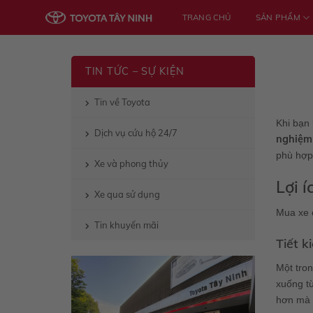
Skip
TRANG CHỦ
SẢN PHẨM
to
content
TIN TỨC – SỰ KIỆN
Tin về Toyota
Khi bạn 
Dịch vụ cứu hộ 24/7
nghiệm 
phù hợp 
Xe và phong thủy
Lợi 
Xe qua sử dụng
Mua xe c
Tin khuyến mãi
Tiết k
Một tron
xuống từ
hơn mà c