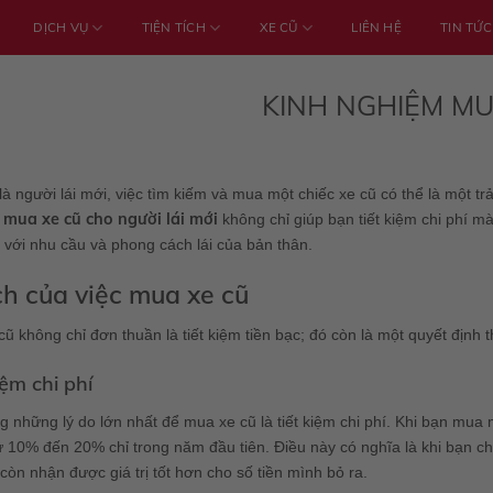
DỊCH VỤ
TIỆN TÍCH
XE CŨ
LIÊN HỆ
TIN TỨC
KINH NGHIỆM MU
là người lái mới, việc tìm kiếm và mua một chiếc xe cũ có thể là một t
mua xe cũ cho người lái mới
không chỉ giúp bạn tiết kiệm chi phí m
với nhu cầu và phong cách lái của bản thân.
ích của việc mua xe cũ
ũ không chỉ đơn thuần là tiết kiệm tiền bạc; đó còn là một quyết định
iệm chi phí
g những lý do lớn nhất để mua xe cũ là tiết kiệm chi phí. Khi bạn mua m
 10% đến 20% chỉ trong năm đầu tiên. Điều này có nghĩa là khi bạn ch
òn nhận được giá trị tốt hơn cho số tiền mình bỏ ra.