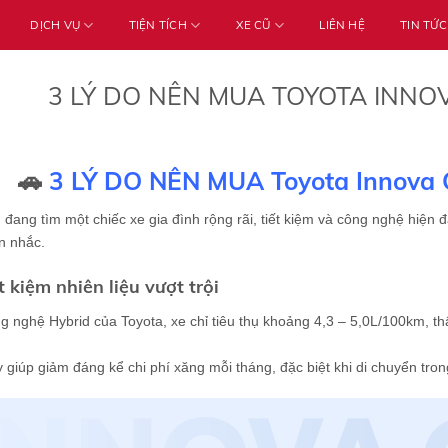
DỊCH VỤ
TIỆN TÍCH
XE CŨ
LIÊN HỆ
TIN TỨC
3 LÝ DO NÊN MUA TOYOTA INNO
🚗
3 LÝ DO NÊN MUA Toyota Innova 
đang tìm một chiếc xe gia đình rộng rãi, tiết kiệm và công nghệ hiện đ
n nhắc.
ết kiệm nhiên liệu vượt trội
g nghệ Hybrid của Toyota, xe chỉ tiêu thụ khoảng 4,3 – 5,0L/100km, 
 giúp giảm đáng kể chi phí xăng mỗi tháng, đặc biệt khi di chuyển trong