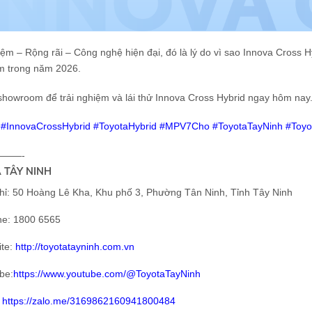
iệm – Rộng rãi – Công nghệ hiện đại, đó là lý do vì sao Innova Cross 
m trong năm 2026.
showroom để trải nghiệm và lái thử Innova Cross Hybrid ngay hôm nay
 #InnovaCrossHybrid #ToyotaHybrid #MPV7Cho #ToyotaTayNinh
#Toyo
——-
 TÂY NINH
hỉ: 50 Hoàng Lê Kha, Khu phố 3, Phường Tân Ninh, Tỉnh Tây Ninh
ne: 1800 6565
te:
http://toyotatayninh.com.vn
be:
https://www.youtube.com/@ToyotaTayNinh
:
https://zalo.me/3169862160941800484