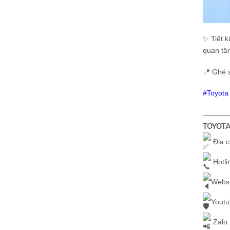
✨ Tiết k
quan tâ
📍 Ghé 
#Toyota
————
TOYOTA
Địa c
Hotli
Websi
Youtu
Zalo