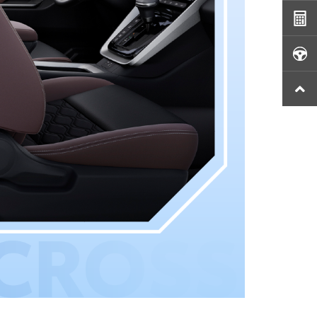
×
ĐĂNG KÝ
ĐỊNH GIÁ XE MIỄN PHÍ
Họ và tên
Số điện thoại
Biển Số Xe
Hotline tư vấn:
0943 903 903
Tôi đã đọc và đồng ý với các quy định và chính sách