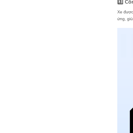
3️⃣ Cô
Xe được 
ứng, giú