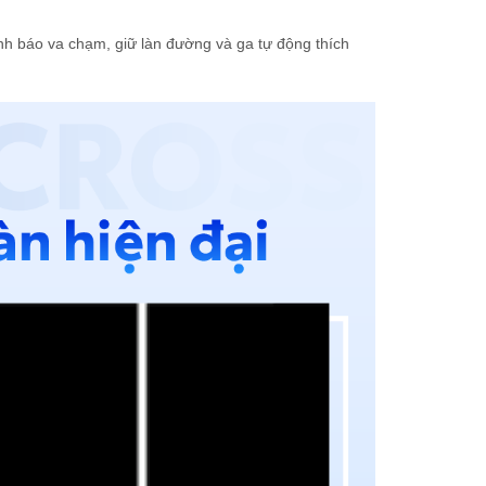
về bảo mật thông tin của Toyota. Tôi đồng ý gửi thông tin
của mình đến Toyota. Toyota sẽ giữ, sử dụng và đảm bảo
ảnh báo va chạm, giữ làn đường và ga tự động thích
bảo mật thông tin của tôi theo quy định pháp luật.