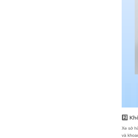
2️⃣ Kh
Xe sở hữ
và khoan