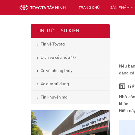
Skip
TRANG CHỦ
SẢN PHẨM
to
content
TIN TỨC – SỰ KIỆN
Tin về Toyota
Dịch vụ cứu hộ 24/7
Nếu bạn 
Xe và phong thủy
đáng câ
Xe qua sử dụng
1️⃣ Ti
Nhờ côn
Tin khuyến mãi
khúc.
Điều này