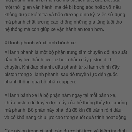
một thời gian vận hành, má dễ bị bong tróc hoặc vỡ nếu
không được kiểm tra và bảo dưỡng định kỳ. Việc sử dụng
má phanh chất lượng cao không những gia tăng tuổi thọ
hệ thống mà còn giúp xe vận hành an toàn hơn.
Xi lanh phanh và xi lanh bánh xe
Xi lanh phanh là một bộ phận trung tâm chuyển đổi áp suất
dầu thủy lực thành lực cơ học nhằm đẩy piston dịch
chuyển. Khi đạp phanh, dầu phanh từ xi lanh chính đẩy
piston trong xi lanh phanh, sau đó truyền lực đến guốc
phanh thông qua bộ phận cuppen.
Xi lanh bánh xe là bộ phận nằm ngay tại mỗi bánh xe,
chứa piston để truyền lực đẩy của hệ thống thủy lực xuống
má phanh. Bộ phận này phải đủ độ kín để tránh rò rỉ dầu,
và có khả năng chịu lực cao trong suốt quá trình hoạt động.
Các piston trong xi lanh cần được bôi trơn và kiểm tra định