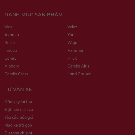
DANH MỤC SẢN PHẨM
Vios
Veloz
Avanza
Yaris
Raize
Wigo
Innova
Fortuner
Camry
Hilux
Alphard
Corolla Altis
Corolla Cross
Land Cruiser
TƯ VẤN XE
Đăng ký lái thử
Đặt hẹn dịch vụ
Yêu cầu báo giá
Mua xe trả góp
Dự toán chi phí