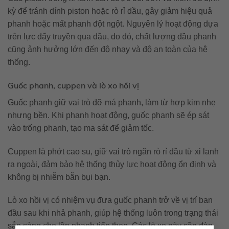
kỳ để tránh dính piston hoặc rò rỉ dầu, gây giảm hiệu quả
phanh hoặc mất phanh đột ngột. Nguyên lý hoạt động dựa
trên lực đẩy truyền qua dầu, do đó, chất lượng dầu phanh
cũng ảnh hưởng lớn đến độ nhạy và độ an toàn của hệ
thống.
Guốc phanh, cuppen và lò xo hồi vị
Guốc phanh giữ vai trò đỡ má phanh, làm từ hợp kim nhẹ
nhưng bền. Khi phanh hoạt động, guốc phanh sẽ ép sát
vào trống phanh, tạo ma sát để giảm tốc.
Cuppen là phớt cao su, giữ vai trò ngăn rò rỉ dầu từ xi lanh
ra ngoài, đảm bảo hệ thống thủy lực hoạt động ổn định và
không bị nhiễm bẫn bụi bạn.
Lò xo hồi vị có nhiệm vụ đưa guốc phanh trở về vị trí ban
đầu sau khi nhả phanh, giúp hệ thống luôn trong trạng thái
sẵn sàng cho lần phanh tiếp theo. Các lò xo này cần đàn