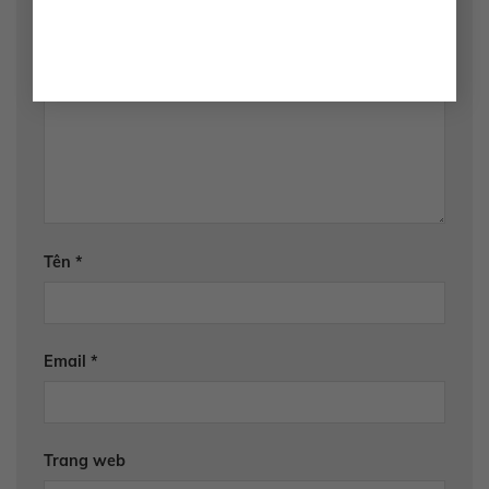
Email của bạn sẽ không được hiển thị công khai.
Các trường bắt buộc được đánh dấu
*
Bình luận
*
Tên
*
Email
*
Trang web