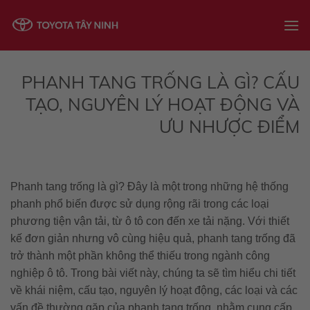
Skip
to
content
PHANH TANG TRỐNG LÀ GÌ? CẤU
TẠO, NGUYÊN LÝ HOẠT ĐỘNG VÀ
ƯU NHƯỢC ĐIỂM
Phanh tang trống là gì? Đây là một trong những hệ thống
phanh phổ biến được sử dụng rộng rãi trong các loại
phương tiện vận tải, từ ô tô con đến xe tải nặng. Với thiết
kế đơn giản nhưng vô cùng hiệu quả, phanh tang trống đã
trở thành một phần không thể thiếu trong ngành công
nghiệp ô tô. Trong bài viết này, chúng ta sẽ tìm hiểu chi tiết
về khái niệm, cấu tạo, nguyên lý hoạt động, các loại và các
vấn đề thường gặp của phanh tang trống, nhằm cung cấp