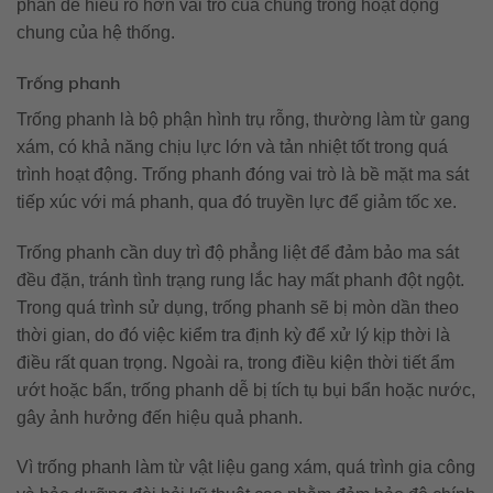
phần để hiểu rõ hơn vai trò của chúng trong hoạt động
chung của hệ thống.
Trống phanh
Trống phanh là bộ phận hình trụ rỗng, thường làm từ gang
xám, có khả năng chịu lực lớn và tản nhiệt tốt trong quá
trình hoạt động. Trống phanh đóng vai trò là bề mặt ma sát
tiếp xúc với má phanh, qua đó truyền lực để giảm tốc xe.
Trống phanh cần duy trì độ phẳng liệt để đảm bảo ma sát
đều đặn, tránh tình trạng rung lắc hay mất phanh đột ngột.
Trong quá trình sử dụng, trống phanh sẽ bị mòn dần theo
thời gian, do đó việc kiểm tra định kỳ để xử lý kịp thời là
điều rất quan trọng. Ngoài ra, trong điều kiện thời tiết ẩm
ướt hoặc bẩn, trống phanh dễ bị tích tụ bụi bẩn hoặc nước,
gây ảnh hưởng đến hiệu quả phanh.
Vì trống phanh làm từ vật liệu gang xám, quá trình gia công