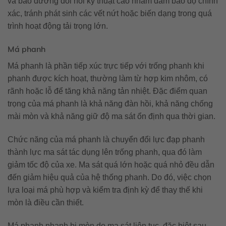
và bảo dưỡng đòi hỏi kỹ thuật cao nhằm đảm bảo độ chính
xác, tránh phát sinh các vết nứt hoặc biến dạng trong quá
trình hoạt động tải trọng lớn.
Má phanh
Má phanh là phần tiếp xúc trực tiếp với trống phanh khi
phanh được kích hoạt, thường làm từ hợp kim nhôm, có
rãnh hoặc lỗ để tăng khả năng tản nhiệt. Đặc điểm quan
trọng của má phanh là khả năng đàn hồi, khả năng chống
mài mòn và khả năng giữ độ ma sát ổn định qua thời gian.
Chức năng của má phanh là chuyển đổi lực đạp phanh
thành lực ma sát tác dụng lên trống phanh, qua đó làm
giảm tốc độ của xe. Ma sát quá lớn hoặc quá nhỏ đều dẫn
đến giảm hiệu quả của hệ thống phanh. Do đó, việc chọn
lựa loại má phù hợp và kiểm tra định kỳ để thay thế khi
mòn là điều cần thiết.
Má phanh nhanh bị mòn do ma sát liên tục, đặc biệt sau