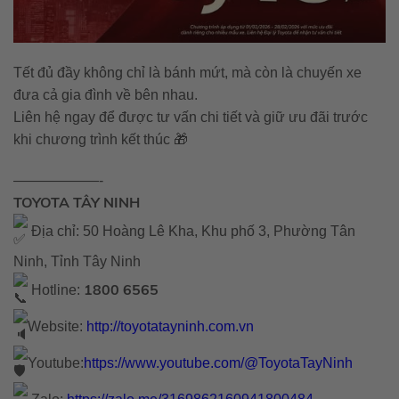
Tết đủ đầy không chỉ là bánh mứt, mà còn là chuyến xe
đưa cả gia đình về bên nhau.
Liên hệ ngay để được tư vấn chi tiết và giữ ưu đãi trước
khi chương trình kết thúc 🎁
——————-
TOYOTA TÂY NINH
Địa chỉ: 50 Hoàng Lê Kha, Khu phố 3, Phường Tân
Ninh, Tỉnh Tây Ninh
1800 6565
Hotline:
Website:
http://toyotatayninh.com.vn
Youtube:
https://www.youtube.com/@ToyotaTayNinh
Zalo:
https://zalo.me/3169862160941800484