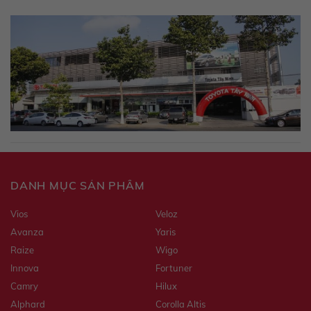
DANH MỤC SẢN PHẨM
Vios
Veloz
Avanza
Yaris
Raize
Wigo
Innova
Fortuner
Camry
Hilux
Alphard
Corolla Altis