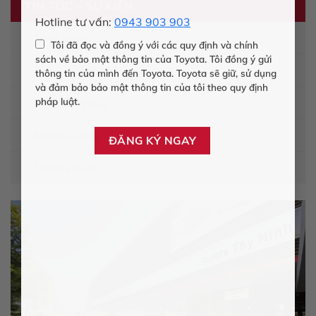
TIN TỨC – SỰ KIỆN
Hotline tư vấn:
0943 903 903
Tin về Toyota
Tôi đã đọc và đồng ý với các quy định và chính
sách về bảo mật thông tin của Toyota. Tôi đồng ý gửi
Dịch vụ cứu hộ 24/7
thông tin của mình đến Toyota. Toyota sẽ giữ, sử dụng
và đảm bảo bảo mật thông tin của tôi theo quy định
Xe và phong thủy
pháp luật.
Xe qua sử dụng
Tin khuyến mãi