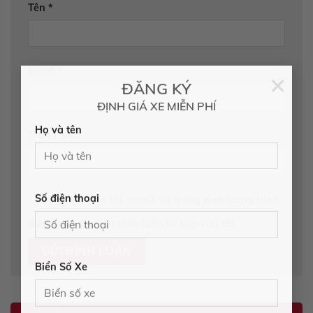
Tên
*
Email
*
×
ĐĂNG KÝ
ĐỊNH GIÁ XE MIỄN PHÍ
Trang web
Họ và tên
Lưu tên của tôi, email, và trang web trong trình
Số điện thoại
duyệt này cho lần bình luận kế tiếp của tôi.
Biển Số Xe