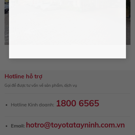
Hotline hỗ trợ
Gọi để được tư vấn về sản phẩm, dịch vụ
1800 6565
Hotline Kinh doanh:
hotro@toyotatayninh.com.vn
Email: