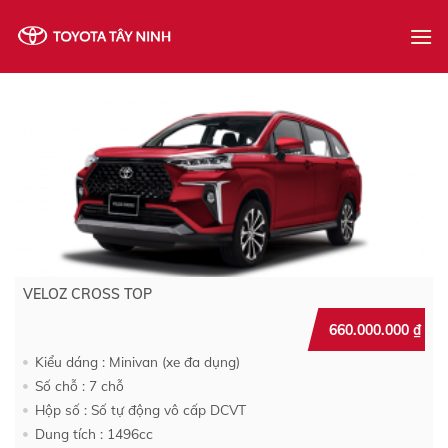
Skip
to
content
VELOZ CROSS TOP
660.000.000
₫
Kiểu dáng : Minivan (xe đa dụng)
Số chỗ : 7 chỗ
Hộp số : Số tự động vô cấp DCVT
Dung tích : 1496cc