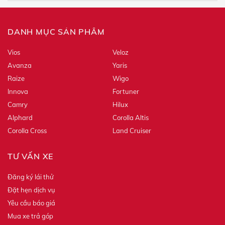
DANH MỤC SẢN PHẨM
Vios
Veloz
Avanza
Yaris
Raize
Wigo
Innova
Fortuner
Camry
Hilux
Alphard
Corolla Altis
Corolla Cross
Land Cruiser
TƯ VẤN XE
Đăng ký lái thử
Đặt hẹn dịch vụ
Yêu cầu báo giá
Mua xe trả góp