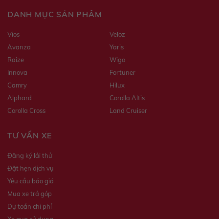
DANH MỤC SẢN PHẨM
Vios
Veloz
Avanza
Yaris
Raize
Wigo
Innova
Fortuner
Camry
Hilux
Alphard
Corolla Altis
Corolla Cross
Land Cruiser
TƯ VẤN XE
Đăng ký lái thử
Đặt hẹn dịch vụ
Yêu cầu báo giá
Mua xe trả góp
Dự toán chi phí