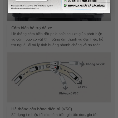
Cảm biến hỗ trợ đỗ xe
Hệ thống cảm biến đặt phía phía sau xe giúp phát hiện
và cảnh báo có vật tĩnh bằng âm thanh và đèn hiệu, hỗ
trợ người lái xử lý tình huống nhanh chóng và an toàn.
Hệ thống cân bằng điện tử (VSC)
Sử dụng tín hiệu từ các cảm biến gia tốc dọc, gia tốc