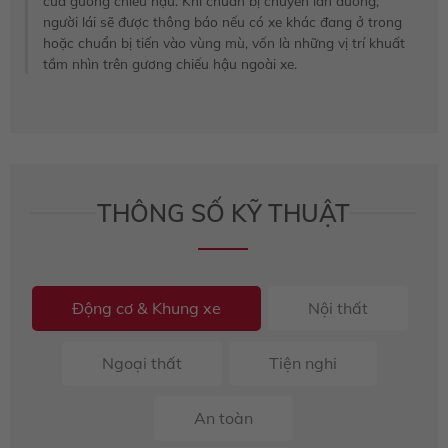
của gương chiếu hậu. Khi chuẩn bị chuyển làn đường,
người lái sẽ được thông báo nếu có xe khác đang ở trong
hoặc chuẩn bị tiến vào vùng mù, vốn là những vị trí khuất
tầm nhìn trên gương chiếu hậu ngoài xe.
THÔNG SỐ KỸ THUẬT
Động cơ & Khung xe
Nội thất
Ngoại thất
Tiện nghi
An toàn