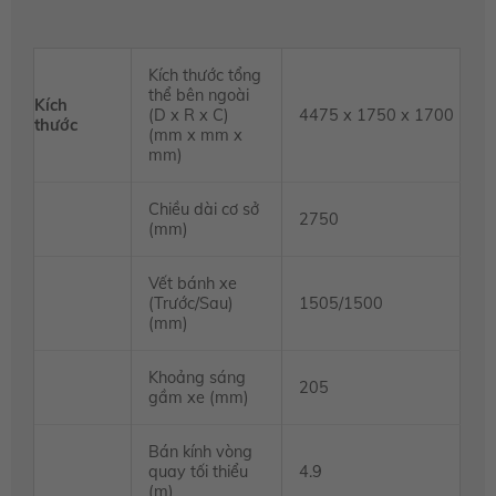
Kích thước tổng
thể bên ngoài
Kích
(D x R x C)
4475 x 1750 x 1700
thước
(mm x mm x
mm)
Chiều dài cơ sở
2750
(mm)
Vết bánh xe
(Trước/Sau)
1505/1500
(mm)
Khoảng sáng
205
gầm xe (mm)
Bán kính vòng
quay tối thiểu
4.9
(m)