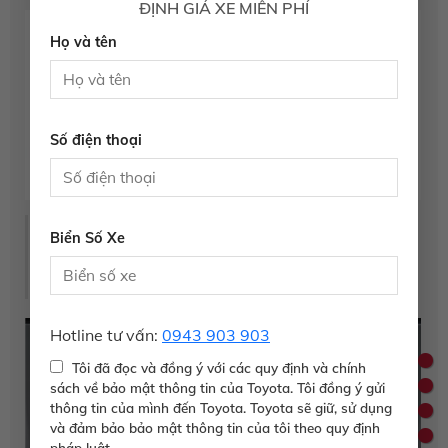
ĐỊNH GIÁ XE MIỄN PHÍ
Họ và tên
Số điện thoại
Bán kính vòng quay tối thiểu
Biển Số Xe
Bán kính vòng quay tối thiểu nhỏ cho phép chuyển động
linh hoạt trong đô thị (4.9m với phiên bản Veloz Cross
CVT)
Hotline tư vấn:
0943 903 903
Tôi đã đọc và đồng ý với các quy định và chính
sách về bảo mật thông tin của Toyota. Tôi đồng ý gửi
thông tin của mình đến Toyota. Toyota sẽ giữ, sử dụng
và đảm bảo bảo mật thông tin của tôi theo quy định
pháp luật.