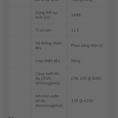
Dung tích xy
1496
lanh (cc)
Tỉ số nén
11.5
Hệ thống nhiên
Phun xăng điện tử
liệu
Loại nhiên liệu
Xăng
Công suất tối
đa ((KW)
(78) 105 @ 6000
HP/vòng/phút)
Mô men xoắn
tối đa
138 @ 4200
(Nm/vòng/phút)