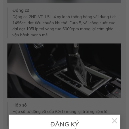
Động cơ
Động cơ 2NR-VE 1.5L, 4 xy lanh thẳng hàng với dung tích
1496cc, đạt tiêu chuẩn khí thải Euro 5, với công suất cực
đại đạt 105Hp tại vòng tua 6000rpm mang lại cảm giác
vận hành mạnh mẽ.
Hộp số
Hộp số tự dộng vô cấp (CVT) mang lại trải nghiệm lái
×
mạnh mẽ, vô cùng êm ái và đặc biệt góp phần tiết kiệm
ĐĂNG KÝ
nhiên liệu tối ưu.