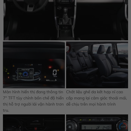
Màn hình hiển thị đang thông tin
Chất liệu ghế da kết hợp nỉ cao
7'' TFT tùy chỉnh bốn chế độ hiển
cấp mang lại cảm giác thoải mái,
thị hỗ trợ người lái vận hành trơn
dễ chịu trên mọi hành trình
tru.