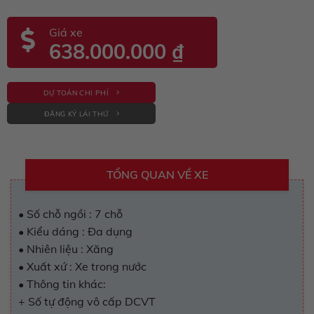
Giá xe
638.000.000
₫
DỰ TOÁN CHI PHÍ
ĐĂNG KÝ LÁI THỬ
TỔNG QUAN VỀ XE
• Số chỗ ngồi : 7 chỗ
• Kiểu dáng : Đa dụng
• Nhiên liệu : Xăng
• Xuất xứ : Xe trong nước
• Thông tin khác:
+ Số tự động vô cấp DCVT