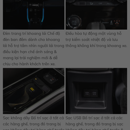
Đèn trang trí khoang lái Chế độ
Điều hòa tự động một vùng hỗ
đèn ban đêm dành cho khoang
trợ kiểm soát nhiệt độ và lưu
lái hỗ trợ tầm nhìn người lái trong
thông không khí trong khoang xe.
điều kiện hạn chế ánh sáng &
mang lại trải nghiệm mới & dễ
chịu cho hành khách trên xe.
Sạc không dây Bố trí sạc ở tất cả
Sạc USB Bố trí sạc ở tất cả các
các hàng ghế, trong đó trang bị
hàng ghế, trong đó trang bị sạc
sạc không dây tại hàng ghế trước
không dây tại hàng ghế trước &