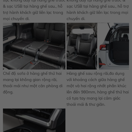
& sạc USB tại hàng ghế sau., hỗ
sạc USB tại hàng ghế sau., hỗ trợ
trợ hành khách giữ liên lạc trong
hành khách giữ liên lạc trong mọi
mọi chuyến di.
chuyến di.
Chế độ sofa ở hàng ghế thứ hai
Hàng ghế sau rộng rãi,đa dụng
mang lại không gian rộng rãi,
với khoảng cách giữa hàng ghế
thoải mái như một căn phòng di
một và hai rộng nhất phân khúc
động.
lên đến 980mm, hàng ghế thứ hai
có tựa tay mang lại cảm giác
thoải mái & thư giãn.